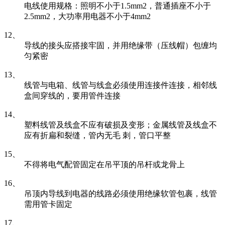
电线使用规格：照明不小于1.5mm2，普通插座不小于
2.5mm2，大功率用电器不小于4mm2
12、
导线的接头应搭接牢固，并用绝缘带（压线帽）包缠均
匀紧密
13、
线管与电箱、线管与线盒必须使用连接件连接，相邻线
盒间穿线的，要用管件连接
14、
塑料线管及线盒不应有破损及变形；金属线管及线盒不
应有折扁和裂缝，管内无毛 刺，管口平整
15、
不得将电气配管固定在吊平顶的吊杆或龙骨上
16、
吊顶内导线到电器的线路必须使用绝缘软管包裹，线管
需用管卡固定
17、