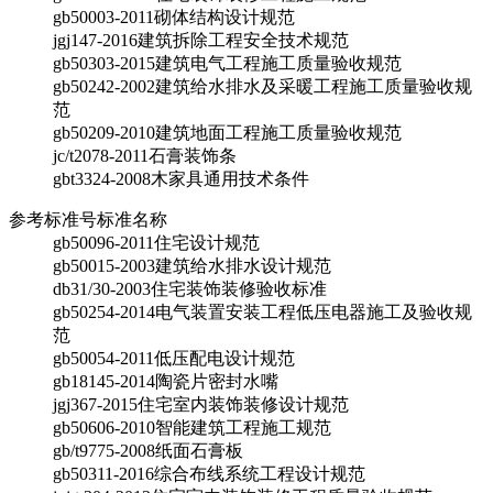
gb50003-2011
砌体结构设计规范
jgj147-2016
建筑拆除工程安全技术规范
gb50303-2015
建筑电气工程施工质量验收规范
gb50242-2002
建筑给水排水及采暖工程施工质量验收规
范
gb50209-2010
建筑地面工程施工质量验收规范
jc/t2078-2011
石膏装饰条
gbt3324-2008
木家具通用技术条件
参考标准号
标准名称
gb50096-2011
住宅设计规范
gb50015-2003
建筑给水排水设计规范
db31/30-2003
住宅装饰装修验收标准
gb50254-2014
电气装置安装工程低压电器施工及验收规
范
gb50054-2011
低压配电设计规范
gb18145-2014
陶瓷片密封水嘴
jgj367-2015
住宅室内装饰装修设计规范
gb50606-2010
智能建筑工程施工规范
gb/t9775-2008
纸面石膏板
gb50311-2016
综合布线系统工程设计规范