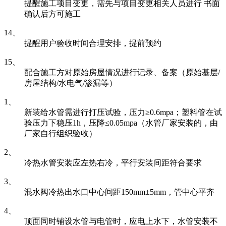
提醒施工项目变更，需先与项目变更相关人员进行 书面
确认后方可施工
14、
提醒用户验收时间合理安排，提前预约
15、
配合施工方对原始房屋情况进行记录、备案（原始基层/
房屋结构/水电气/渗漏等）
1、
新装给水管需进行打压试验，压力≥0.6mpa；塑料管在试
验压力下稳压1h，压降≤0.05mpa（水管厂家安装的，由
厂家自行组织验收）
2、
冷热水管安装应左热右冷，平行安装间距符合要求
3、
混水阀冷热出水口中心间距150mm±5mm，管中心平齐
4、
顶面同时铺设水管与电管时，应电上水下，水管安装不