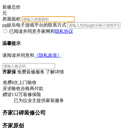
装修总价
元
房屋面积
pg娱乐电子游戏平台的联系方式
已阅读并同意齐家网
和
隐私协议
温馨提示
请阅读并同意和
《隐私政策》
齐家保
免费装修服务 了解详情
免费
4次上门验收
安全
验收合格再付款
赠送
132万装修保险
已为
位业主提供家装服务
齐家口碑装修公司
齐家原创