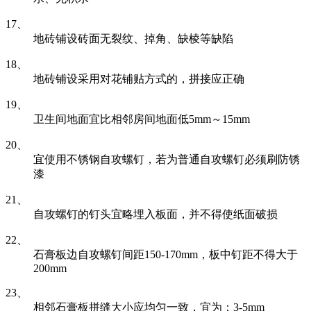
17、
地砖铺设砖面无裂纹、掉角、缺棱等缺陷
18、
地砖铺设采用对花铺贴方式的，拼接应正确
19、
卫生间地面宜比相邻房间地面低5mm～15mm
20、
宜使用不锈钢自攻螺钉，若为普通自攻螺钉必须刷防锈
漆
21、
自攻螺钉的钉头宜略埋入板面，并不得使纸面破损
22、
石膏板边自攻螺钉间距150-170mm，板中钉距不得大于
200mm
23、
相邻石膏板拼缝大小应均匀一致，宜为：3-5mm