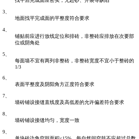
找平后完成面应密实，无起砂、开裂等缺陷
3、
地面找平完成面的平整度符合要求
4、
铺贴前应进行放线定位和排砖，非整砖应排放在次要部
位或阴角处
5、
每面墙不宜有两列非整砖，非整砖宽度不宜小于整砖的
1/3
6、
表面平整度及阴阳角方正度符合要求
7、
墙砖铺设接缝直线度及高低差的允许偏差符合要求
8、
墙砖铺设接缝均匀，宽度一致
9、
单块砖边角空鼓面积≤15%，每自然间空鼓不应超过总数