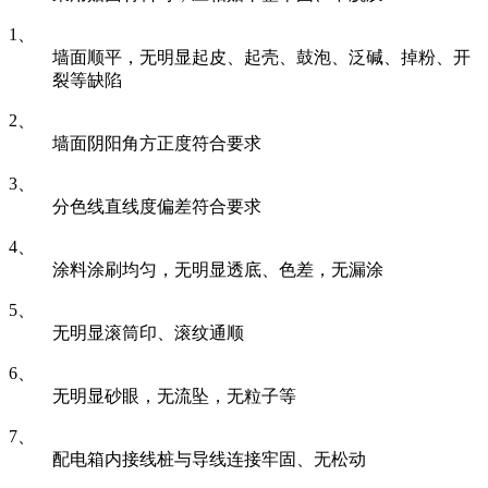
1、
墙面顺平，无明显起皮、起壳、鼓泡、泛碱、掉粉、开
裂等缺陷
2、
墙面阴阳角方正度符合要求
3、
分色线直线度偏差符合要求
4、
涂料涂刷均匀，无明显透底、色差，无漏涂
5、
无明显滚筒印、滚纹通顺
6、
无明显砂眼，无流坠，无粒子等
7、
配电箱内接线桩与导线连接牢固、无松动