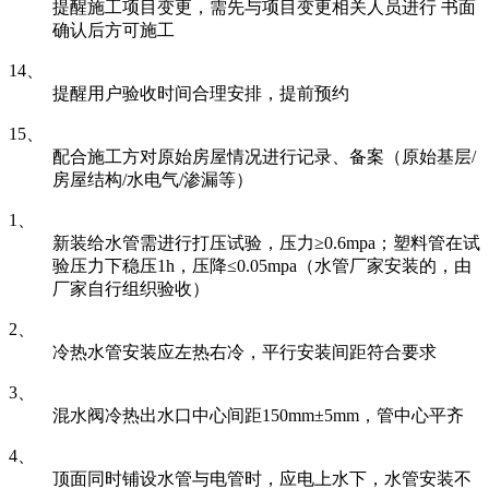
提醒施工项目变更，需先与项目变更相关人员进行 书面
确认后方可施工
14、
提醒用户验收时间合理安排，提前预约
15、
配合施工方对原始房屋情况进行记录、备案（原始基层/
房屋结构/水电气/渗漏等）
1、
新装给水管需进行打压试验，压力≥0.6mpa；塑料管在试
验压力下稳压1h，压降≤0.05mpa（水管厂家安装的，由
厂家自行组织验收）
2、
冷热水管安装应左热右冷，平行安装间距符合要求
3、
混水阀冷热出水口中心间距150mm±5mm，管中心平齐
4、
顶面同时铺设水管与电管时，应电上水下，水管安装不