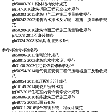
gb50003-2011
砌体结构设计规范
jgj147-2016
建筑拆除工程安全技术规范
gb50303-2015
建筑电气工程施工质量验收规范
gb50242-2002
建筑给水排水及采暖工程施工质量验收规
范
gb50209-2010
建筑地面工程施工质量验收规范
jc/t2078-2011
石膏装饰条
gbt3324-2008
木家具通用技术条件
参考标准号
标准名称
gb50096-2011
住宅设计规范
gb50015-2003
建筑给水排水设计规范
db31/30-2003
住宅装饰装修验收标准
gb50254-2014
电气装置安装工程低压电器施工及验收规
范
gb50054-2011
低压配电设计规范
gb18145-2014
陶瓷片密封水嘴
jgj367-2015
住宅室内装饰装修设计规范
gb50606-2010
智能建筑工程施工规范
gb/t9775-2008
纸面石膏板
gb50311-2016
综合布线系统工程设计规范