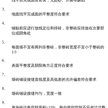
找平后完成面应密实，无起砂、开裂等缺陷
3、
地面找平完成面的平整度符合要求
4、
铺贴前应进行放线定位和排砖，非整砖应排放在次要部
位或阴角处
5、
每面墙不宜有两列非整砖，非整砖宽度不宜小于整砖的
1/3
6、
表面平整度及阴阳角方正度符合要求
7、
墙砖铺设接缝直线度及高低差的允许偏差符合要求
8、
墙砖铺设接缝均匀，宽度一致
9、
单块砖边角空鼓面积≤15%，每自然间空鼓不应超过总数