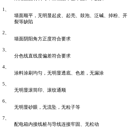
1、
墙面顺平，无明显起皮、起壳、鼓泡、泛碱、掉粉、开
裂等缺陷
2、
墙面阴阳角方正度符合要求
3、
分色线直线度偏差符合要求
4、
涂料涂刷均匀，无明显透底、色差，无漏涂
5、
无明显滚筒印、滚纹通顺
6、
无明显砂眼，无流坠，无粒子等
7、
配电箱内接线桩与导线连接牢固、无松动