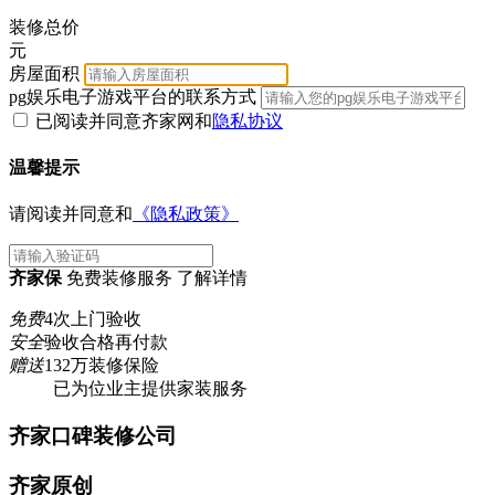
装修总价
元
房屋面积
pg娱乐电子游戏平台的联系方式
已阅读并同意齐家网
和
隐私协议
温馨提示
请阅读并同意和
《隐私政策》
齐家保
免费装修服务 了解详情
免费
4次上门验收
安全
验收合格再付款
赠送
132万装修保险
已为
位业主提供家装服务
齐家口碑装修公司
齐家原创