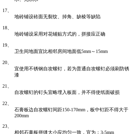
17、
地砖铺设砖面无裂纹、掉角、缺棱等缺陷
18、
地砖铺设采用对花铺贴方式的，拼接应正确
19、
卫生间地面宜比相邻房间地面低5mm～15mm
20、
宜使用不锈钢自攻螺钉，若为普通自攻螺钉必须刷防锈
漆
21、
自攻螺钉的钉头宜略埋入板面，并不得使纸面破损
22、
石膏板边自攻螺钉间距150-170mm，板中钉距不得大于
200mm
23、
相邻石膏板拼缝大小应均匀一致，宜为：3-5mm