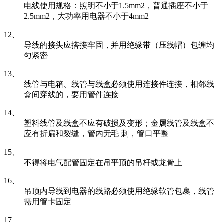
电线使用规格：照明不小于1.5mm2，普通插座不小于
2.5mm2，大功率用电器不小于4mm2
12、
导线的接头应搭接牢固，并用绝缘带（压线帽）包缠均
匀紧密
13、
线管与电箱、线管与线盒必须使用连接件连接，相邻线
盒间穿线的，要用管件连接
14、
塑料线管及线盒不应有破损及变形；金属线管及线盒不
应有折扁和裂缝，管内无毛 刺，管口平整
15、
不得将电气配管固定在吊平顶的吊杆或龙骨上
16、
吊顶内导线到电器的线路必须使用绝缘软管包裹，线管
需用管卡固定
17、