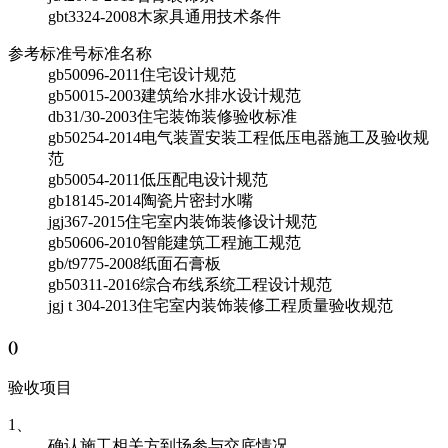
gbt3324-2008
木家具通用技术条件
参考标准号
标准名称
gb50096-2011
住宅设计规范
gb50015-2003
建筑给水排水设计规范
db31/30-2003
住宅装饰装修验收标准
gb50254-2014
电气装置安装工程低压电器施工及验收规
范
gb50054-2011
低压配电设计规范
gb18145-2014
陶瓷片密封水嘴
jgj367-2015
住宅室内装饰装修设计规范
gb50606-2010
智能建筑工程施工规范
gb/t9775-2008
纸面石膏板
gb50311-2016
综合布线系统工程设计规范
jgj t 304-2013
住宅室内装饰装修工程质量验收规范
(
)
验收项目
1、
确认施工相关方到场参与交底情况