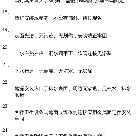
当灯具重量大于3kg时，需使用螺栓和预埋吊勾固定
18、
筒灯安装应整齐，不应有偏斜、错位现象
19、
表面光洁、无污迹、无划伤，安装端正牢固
20、
上水左热右冷、混水阀平正、软管连接无渗漏
21、
下水畅通、无倒坡、无堵塞、无渗漏
22、
地漏安装应低于排水表面、周边无渗透、无积水、排水
顺畅
23、
各种卫生设备与地面或墙体的连接应用金属固定件安装
牢固
24、