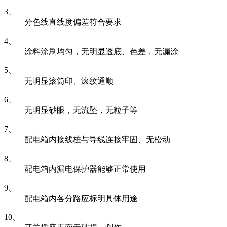
3、
分色线直线度偏差符合要求
4、
涂料涂刷均匀，无明显透底、色差，无漏涂
5、
无明显滚筒印、滚纹通顺
6、
无明显砂眼，无流坠，无粒子等
7、
配电箱内接线桩与导线连接牢固、无松动
8、
配电箱内漏电保护器能够正常使用
9、
配电箱内各分路应标明具体用途
10、