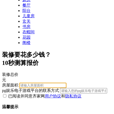
餐厅
阳台
儿童房
玄关
书房
衣帽间
花园
阁楼
装修要花多少钱？
10秒测算报价
装修总价
元
房屋面积
pg娱乐电子游戏平台的联系方式
已阅读并同意齐家网
用户协议
和
隐私协议
温馨提示