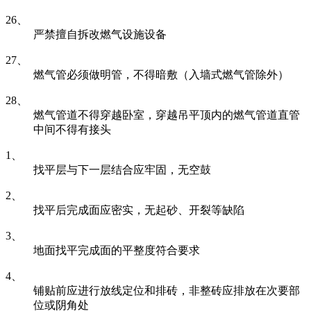
26、
严禁擅自拆改燃气设施设备
27、
燃气管必须做明管，不得暗敷（入墙式燃气管除外）
28、
燃气管道不得穿越卧室，穿越吊平顶内的燃气管道直管
中间不得有接头
1、
找平层与下一层结合应牢固，无空鼓
2、
找平后完成面应密实，无起砂、开裂等缺陷
3、
地面找平完成面的平整度符合要求
4、
铺贴前应进行放线定位和排砖，非整砖应排放在次要部
位或阴角处