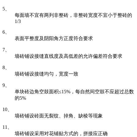
5、
每面墙不宜有两列非整砖，非整砖宽度不宜小于整砖的
1/3
6、
表面平整度及阴阳角方正度符合要求
7、
墙砖铺设接缝直线度及高低差的允许偏差符合要求
8、
墙砖铺设接缝均匀，宽度一致
9、
单块砖边角空鼓面积≤15%，每自然间空鼓不应超过总数
的5%
10、
墙砖铺设砖面无裂纹、掉角、缺棱等现象
11、
墙砖铺设采用对花铺贴方式的，拼接应正确