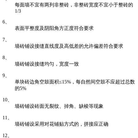
每面墙不宜有两列非整砖，非整砖宽度不宜小于整砖的
1/3
6、
表面平整度及阴阳角方正度符合要求
7、
墙砖铺设接缝直线度及高低差的允许偏差符合要求
8、
墙砖铺设接缝均匀，宽度一致
9、
单块砖边角空鼓面积≤15%，每自然间空鼓不应超过总数
的5%
10、
墙砖铺设砖面无裂纹、掉角、缺棱等现象
11、
墙砖铺设采用对花铺贴方式的，拼接应正确
12、