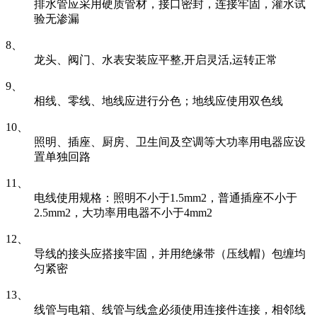
排水管应采用硬质管材，接口密封，连接牢固，灌水试
验无渗漏
8、
龙头、阀门、水表安装应平整,开启灵活,运转正常
9、
相线、零线、地线应进行分色；地线应使用双色线
10、
照明、插座、厨房、卫生间及空调等大功率用电器应设
置单独回路
11、
电线使用规格：照明不小于1.5mm2，普通插座不小于
2.5mm2，大功率用电器不小于4mm2
12、
导线的接头应搭接牢固，并用绝缘带（压线帽）包缠均
匀紧密
13、
线管与电箱、线管与线盒必须使用连接件连接，相邻线