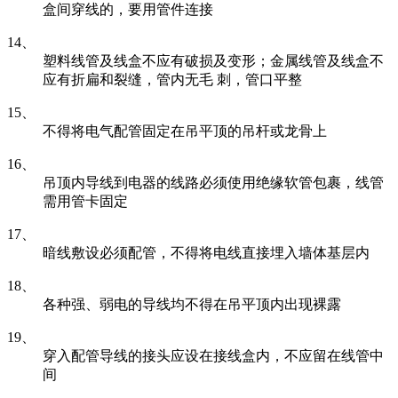
盒间穿线的，要用管件连接
14、
塑料线管及线盒不应有破损及变形；金属线管及线盒不
应有折扁和裂缝，管内无毛 刺，管口平整
15、
不得将电气配管固定在吊平顶的吊杆或龙骨上
16、
吊顶内导线到电器的线路必须使用绝缘软管包裹，线管
需用管卡固定
17、
暗线敷设必须配管，不得将电线直接埋入墙体基层内
18、
各种强、弱电的导线均不得在吊平顶内出现裸露
19、
穿入配管导线的接头应设在接线盒内，不应留在线管中
间