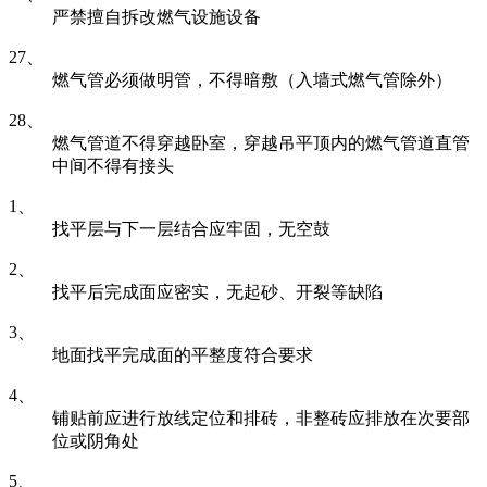
严禁擅自拆改燃气设施设备
27、
燃气管必须做明管，不得暗敷（入墙式燃气管除外）
28、
燃气管道不得穿越卧室，穿越吊平顶内的燃气管道直管
中间不得有接头
1、
找平层与下一层结合应牢固，无空鼓
2、
找平后完成面应密实，无起砂、开裂等缺陷
3、
地面找平完成面的平整度符合要求
4、
铺贴前应进行放线定位和排砖，非整砖应排放在次要部
位或阴角处
5、