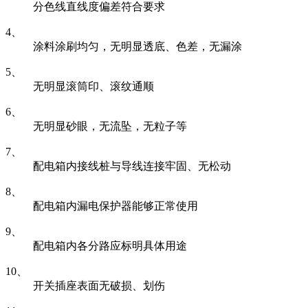
分色线直线度偏差符合要求
4、
涂料涂刷均匀，无明显透底、色差，无漏涂
5、
无明显滚筒印、滚纹通顺
6、
无明显砂眼，无流坠，无粒子等
7、
配电箱内接线桩与导线连接牢固、无松动
8、
配电箱内漏电保护器能够正常使用
9、
配电箱内各分路应标明具体用途
10、
开关插座表面无破损、划伤