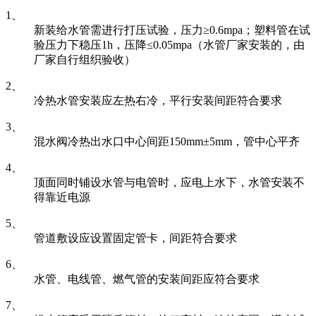
1、
新装给水管需进行打压试验，压力≥0.6mpa；塑料管在试
验压力下稳压1h，压降≤0.05mpa（水管厂家安装的，由
厂家自行组织验收）
2、
冷热水管安装应左热右冷，平行安装间距符合要求
3、
混水阀冷热出水口中心间距150mm±5mm，管中心平齐
4、
顶面同时铺设水管与电管时，应电上水下，水管安装不
得靠近电源
5、
管道敷设应设置固定管卡，间距符合要求
6、
水管、电线管、燃气管的安装间距应符合要求
7、