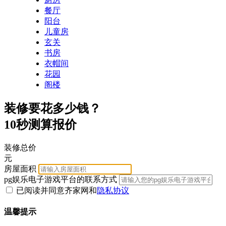
餐厅
阳台
儿童房
玄关
书房
衣帽间
花园
阁楼
装修要花多少钱？
10秒测算报价
装修总价
元
房屋面积
pg娱乐电子游戏平台的联系方式
已阅读并同意齐家网
和
隐私协议
温馨提示