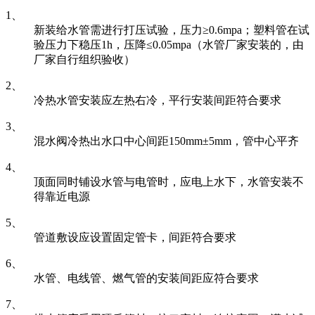
1、
新装给水管需进行打压试验，压力≥0.6mpa；塑料管在试
验压力下稳压1h，压降≤0.05mpa（水管厂家安装的，由
厂家自行组织验收）
2、
冷热水管安装应左热右冷，平行安装间距符合要求
3、
混水阀冷热出水口中心间距150mm±5mm，管中心平齐
4、
顶面同时铺设水管与电管时，应电上水下，水管安装不
得靠近电源
5、
管道敷设应设置固定管卡，间距符合要求
6、
水管、电线管、燃气管的安装间距应符合要求
7、