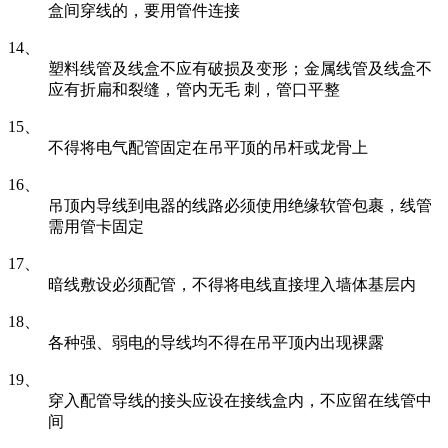
盒间穿线的，要用管件连接
14、
塑料线管及线盒不应有破损及变形；金属线管及线盒不
应有折扁和裂缝，管内无毛 刺，管口平整
15、
不得将电气配管固定在吊平顶的吊杆或龙骨上
16、
吊顶内导线到电器的线路必须使用绝缘软管包裹，线管
需用管卡固定
17、
暗线敷设必须配管，不得将电线直接埋入墙体基层内
18、
各种强、弱电的导线均不得在吊平顶内出现裸露
19、
穿入配管导线的接头应设在接线盒内，不应留在线管中
间