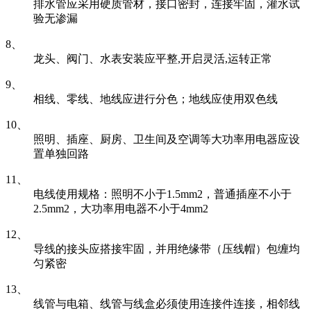
排水管应采用硬质管材，接口密封，连接牢固，灌水试
验无渗漏
8、
龙头、阀门、水表安装应平整,开启灵活,运转正常
9、
相线、零线、地线应进行分色；地线应使用双色线
10、
照明、插座、厨房、卫生间及空调等大功率用电器应设
置单独回路
11、
电线使用规格：照明不小于1.5mm2，普通插座不小于
2.5mm2，大功率用电器不小于4mm2
12、
导线的接头应搭接牢固，并用绝缘带（压线帽）包缠均
匀紧密
13、
线管与电箱、线管与线盒必须使用连接件连接，相邻线