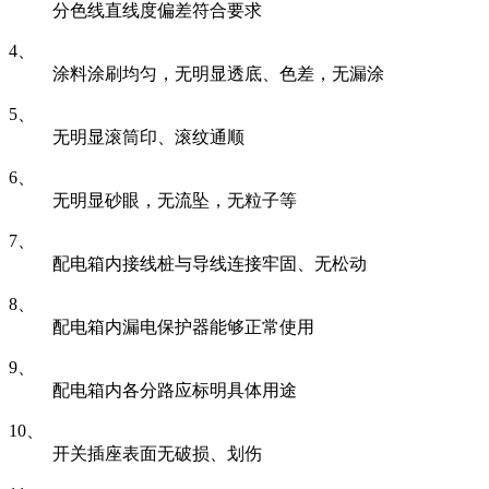
分色线直线度偏差符合要求
4、
涂料涂刷均匀，无明显透底、色差，无漏涂
5、
无明显滚筒印、滚纹通顺
6、
无明显砂眼，无流坠，无粒子等
7、
配电箱内接线桩与导线连接牢固、无松动
8、
配电箱内漏电保护器能够正常使用
9、
配电箱内各分路应标明具体用途
10、
开关插座表面无破损、划伤