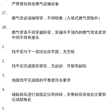
严禁擅自拆改燃气设施设备
27、
燃气管必须做明管，不得暗敷（入墙式燃气管除外）
28、
燃气管道不得穿越卧室，穿越吊平顶内的燃气管道直管
中间不得有接头
1、
找平层与下一层结合应牢固，无空鼓
2、
找平后完成面应密实，无起砂、开裂等缺陷
3、
地面找平完成面的平整度符合要求
4、
铺贴前应进行放线定位和排砖，非整砖应排放在次要部
位或阴角处
5、