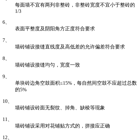
每面墙不宜有两列非整砖，非整砖宽度不宜小于整砖的
1/3
6、
表面平整度及阴阳角方正度符合要求
7、
墙砖铺设接缝直线度及高低差的允许偏差符合要求
8、
墙砖铺设接缝均匀，宽度一致
9、
单块砖边角空鼓面积≤15%，每自然间空鼓不应超过总数
的5%
10、
墙砖铺设砖面无裂纹、掉角、缺棱等现象
11、
墙砖铺设采用对花铺贴方式的，拼接应正确
12、