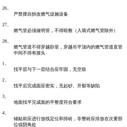
26、
严禁擅自拆改燃气设施设备
27、
燃气管必须做明管，不得暗敷（入墙式燃气管除外）
28、
燃气管道不得穿越卧室，穿越吊平顶内的燃气管道直管
中间不得有接头
1、
找平层与下一层结合应牢固，无空鼓
2、
找平后完成面应密实，无起砂、开裂等缺陷
3、
地面找平完成面的平整度符合要求
4、
铺贴前应进行放线定位和排砖，非整砖应排放在次要部
位或阴角处