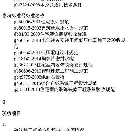
gbt3324-2008
木家具通用技术条件
参考标准号
标准名称
gb50096-2011
住宅设计规范
gb50015-2003
建筑给水排水设计规范
db31/30-2003
住宅装饰装修验收标准
gb50254-2014
电气装置安装工程低压电器施工及验收规
范
gb50054-2011
低压配电设计规范
gb18145-2014
陶瓷片密封水嘴
jgj367-2015
住宅室内装饰装修设计规范
gb50606-2010
智能建筑工程施工规范
gb/t9775-2008
纸面石膏板
gb50311-2016
综合布线系统工程设计规范
jgj t 304-2013
住宅室内装饰装修工程质量验收规范
(
)
验收项目
1、
确认施工相关方到场参与交底情况