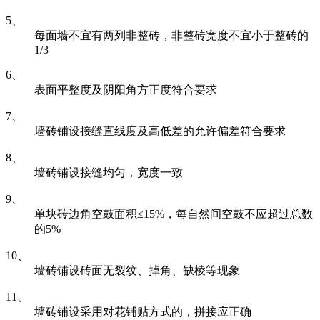
5、
每面墙不宜有两列非整砖，非整砖宽度不宜小于整砖的
1/3
6、
表面平整度及阴阳角方正度符合要求
7、
墙砖铺设接缝直线度及高低差的允许偏差符合要求
8、
墙砖铺设接缝均匀，宽度一致
9、
单块砖边角空鼓面积≤15%，每自然间空鼓不应超过总数
的5%
10、
墙砖铺设砖面无裂纹、掉角、缺棱等现象
11、
墙砖铺设采用对花铺贴方式的，拼接应正确