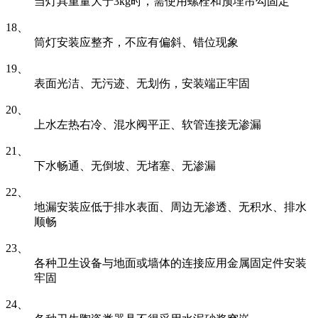
当灯具重量大于3kg时，需使用螺栓和预埋吊勾固定
18、
筒灯安装应整齐，不应有偏斜、错位现象
19、
表面光洁、无污迹、无划伤，安装端正牢固
20、
上水左热右冷、混水阀平正、软管连接无渗漏
21、
下水畅通、无倒坡、无堵塞、无渗漏
22、
地漏安装应低于排水表面、周边无渗透、无积水、排水
顺畅
23、
各种卫生设备与地面或墙体的连接应用金属固定件安装
牢固
24、