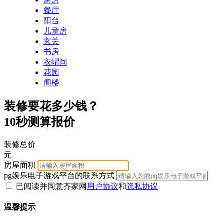
餐厅
阳台
儿童房
玄关
书房
衣帽间
花园
阁楼
装修要花多少钱？
10秒测算报价
装修总价
元
房屋面积
pg娱乐电子游戏平台的联系方式
已阅读并同意齐家网
用户协议
和
隐私协议
温馨提示