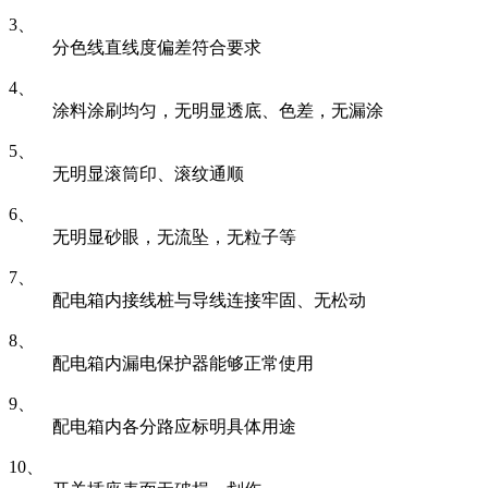
3、
分色线直线度偏差符合要求
4、
涂料涂刷均匀，无明显透底、色差，无漏涂
5、
无明显滚筒印、滚纹通顺
6、
无明显砂眼，无流坠，无粒子等
7、
配电箱内接线桩与导线连接牢固、无松动
8、
配电箱内漏电保护器能够正常使用
9、
配电箱内各分路应标明具体用途
10、