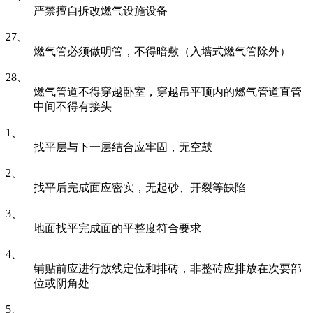
严禁擅自拆改燃气设施设备
27、
燃气管必须做明管，不得暗敷（入墙式燃气管除外）
28、
燃气管道不得穿越卧室，穿越吊平顶内的燃气管道直管
中间不得有接头
1、
找平层与下一层结合应牢固，无空鼓
2、
找平后完成面应密实，无起砂、开裂等缺陷
3、
地面找平完成面的平整度符合要求
4、
铺贴前应进行放线定位和排砖，非整砖应排放在次要部
位或阴角处
5、