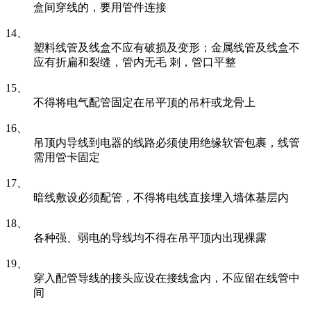
盒间穿线的，要用管件连接
14、
塑料线管及线盒不应有破损及变形；金属线管及线盒不
应有折扁和裂缝，管内无毛 刺，管口平整
15、
不得将电气配管固定在吊平顶的吊杆或龙骨上
16、
吊顶内导线到电器的线路必须使用绝缘软管包裹，线管
需用管卡固定
17、
暗线敷设必须配管，不得将电线直接埋入墙体基层内
18、
各种强、弱电的导线均不得在吊平顶内出现裸露
19、
穿入配管导线的接头应设在接线盒内，不应留在线管中
间