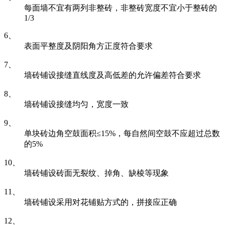
每面墙不宜有两列非整砖，非整砖宽度不宜小于整砖的
1/3
6、
表面平整度及阴阳角方正度符合要求
7、
墙砖铺设接缝直线度及高低差的允许偏差符合要求
8、
墙砖铺设接缝均匀，宽度一致
9、
单块砖边角空鼓面积≤15%，每自然间空鼓不应超过总数
的5%
10、
墙砖铺设砖面无裂纹、掉角、缺棱等现象
11、
墙砖铺设采用对花铺贴方式的，拼接应正确
12、