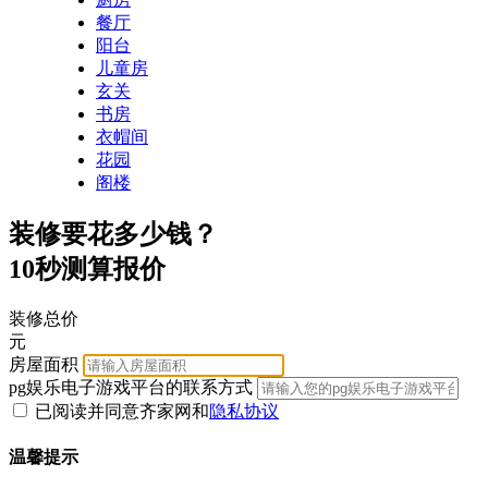
餐厅
阳台
儿童房
玄关
书房
衣帽间
花园
阁楼
装修要花多少钱？
10秒测算报价
装修总价
元
房屋面积
pg娱乐电子游戏平台的联系方式
已阅读并同意齐家网
和
隐私协议
温馨提示