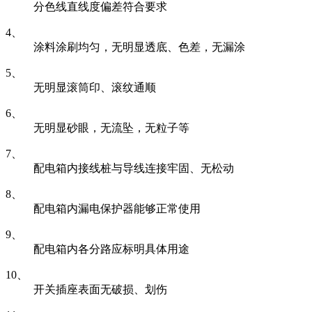
分色线直线度偏差符合要求
4、
涂料涂刷均匀，无明显透底、色差，无漏涂
5、
无明显滚筒印、滚纹通顺
6、
无明显砂眼，无流坠，无粒子等
7、
配电箱内接线桩与导线连接牢固、无松动
8、
配电箱内漏电保护器能够正常使用
9、
配电箱内各分路应标明具体用途
10、
开关插座表面无破损、划伤