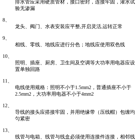
排水管应采用硬质管材，接口密封，连接牢固，灌水试
验无渗漏
8、
龙头、阀门、水表安装应平整,开启灵活,运转正常
9、
相线、零线、地线应进行分色；地线应使用双色线
10、
照明、插座、厨房、卫生间及空调等大功率用电器应设
置单独回路
11、
电线使用规格：照明不小于1.5mm2，普通插座不小于
2.5mm2，大功率用电器不小于4mm2
12、
导线的接头应搭接牢固，并用绝缘带（压线帽）包缠均
匀紧密
13、
线管与电箱、线管与线盒必须使用连接件连接，相邻线