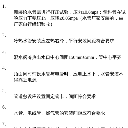
1、
新装给水管需进行打压试验，压力≥0.6mpa；塑料管在试
验压力下稳压1h，压降≤0.05mpa（水管厂家安装的，由
厂家自行组织验收）
2、
冷热水管安装应左热右冷，平行安装间距符合要求
3、
混水阀冷热出水口中心间距150mm±5mm，管中心平齐
4、
顶面同时铺设水管与电管时，应电上水下，水管安装不
得靠近电源
5、
管道敷设应设置固定管卡，间距符合要求
6、
水管、电线管、燃气管的安装间距应符合要求
7、