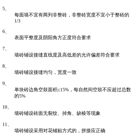
5、
每面墙不宜有两列非整砖，非整砖宽度不宜小于整砖的
1/3
6、
表面平整度及阴阳角方正度符合要求
7、
墙砖铺设接缝直线度及高低差的允许偏差符合要求
8、
墙砖铺设接缝均匀，宽度一致
9、
单块砖边角空鼓面积≤15%，每自然间空鼓不应超过总数
的5%
10、
墙砖铺设砖面无裂纹、掉角、缺棱等现象
11、
墙砖铺设采用对花铺贴方式的，拼接应正确