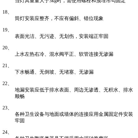
当灯具重量大于3kg时，需使用螺栓和预埋吊勾固定
18、
筒灯安装应整齐，不应有偏斜、错位现象
19、
表面光洁、无污迹、无划伤，安装端正牢固
20、
上水左热右冷、混水阀平正、软管连接无渗漏
21、
下水畅通、无倒坡、无堵塞、无渗漏
22、
地漏安装应低于排水表面、周边无渗透、无积水、排水
顺畅
23、
各种卫生设备与地面或墙体的连接应用金属固定件安装
牢固
24、