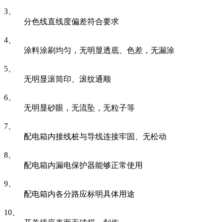
3、
分色线直线度偏差符合要求
4、
涂料涂刷均匀，无明显透底、色差，无漏涂
5、
无明显滚筒印、滚纹通顺
6、
无明显砂眼，无流坠，无粒子等
7、
配电箱内接线桩与导线连接牢固、无松动
8、
配电箱内漏电保护器能够正常使用
9、
配电箱内各分路应标明具体用途
10、