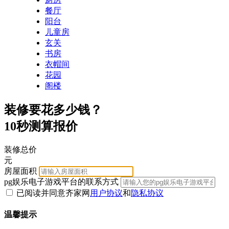
餐厅
阳台
儿童房
玄关
书房
衣帽间
花园
阁楼
装修要花多少钱？
10秒测算报价
装修总价
元
房屋面积
pg娱乐电子游戏平台的联系方式
已阅读并同意齐家网
用户协议
和
隐私协议
温馨提示