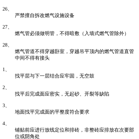
26、
严禁擅自拆改燃气设施设备
27、
燃气管必须做明管，不得暗敷（入墙式燃气管除外）
28、
燃气管道不得穿越卧室，穿越吊平顶内的燃气管道直管
中间不得有接头
1、
找平层与下一层结合应牢固，无空鼓
2、
找平后完成面应密实，无起砂、开裂等缺陷
3、
地面找平完成面的平整度符合要求
4、
铺贴前应进行放线定位和排砖，非整砖应排放在次要部
位或阴角处