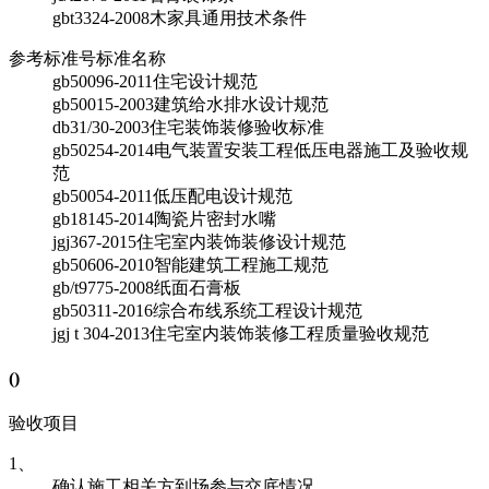
gbt3324-2008
木家具通用技术条件
参考标准号
标准名称
gb50096-2011
住宅设计规范
gb50015-2003
建筑给水排水设计规范
db31/30-2003
住宅装饰装修验收标准
gb50254-2014
电气装置安装工程低压电器施工及验收规
范
gb50054-2011
低压配电设计规范
gb18145-2014
陶瓷片密封水嘴
jgj367-2015
住宅室内装饰装修设计规范
gb50606-2010
智能建筑工程施工规范
gb/t9775-2008
纸面石膏板
gb50311-2016
综合布线系统工程设计规范
jgj t 304-2013
住宅室内装饰装修工程质量验收规范
(
)
验收项目
1、
确认施工相关方到场参与交底情况