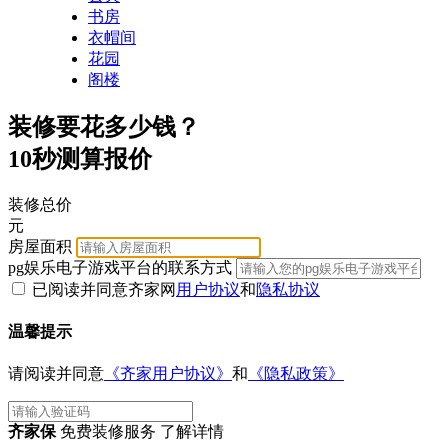
书房
衣帽间
花园
阁楼
装修要花多少钱？
10秒测算报价
装修总价
元
房屋面积
pg娱乐电子游戏平台的联系方式
已阅读并同意齐家网
用户协议
和
隐私协议
温馨提示
请阅读并同意
《齐家用户协议》
和
《隐私政策》
齐家保
免费装修服务 了解详情