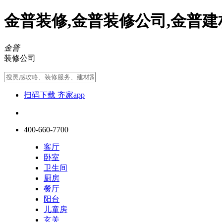
金普装修,金普装修公司,金普建
金普
装修公司
扫码下载 齐家app
400-660-7700
客厅
卧室
卫生间
厨房
餐厅
阳台
儿童房
玄关