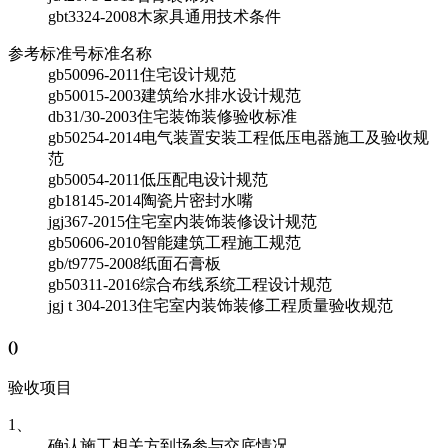
gbt3324-2008
木家具通用技术条件
参考标准号
标准名称
gb50096-2011
住宅设计规范
gb50015-2003
建筑给水排水设计规范
db31/30-2003
住宅装饰装修验收标准
gb50254-2014
电气装置安装工程低压电器施工及验收规
范
gb50054-2011
低压配电设计规范
gb18145-2014
陶瓷片密封水嘴
jgj367-2015
住宅室内装饰装修设计规范
gb50606-2010
智能建筑工程施工规范
gb/t9775-2008
纸面石膏板
gb50311-2016
综合布线系统工程设计规范
jgj t 304-2013
住宅室内装饰装修工程质量验收规范
(
)
验收项目
1、
确认施工相关方到场参与交底情况