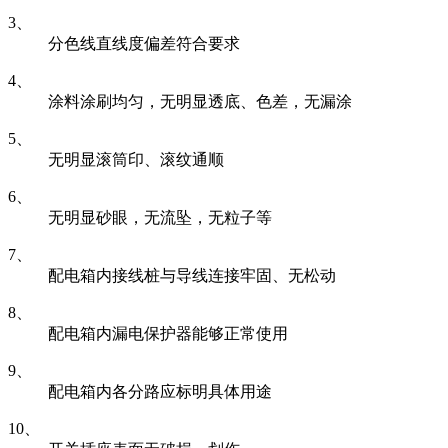
3、
分色线直线度偏差符合要求
4、
涂料涂刷均匀，无明显透底、色差，无漏涂
5、
无明显滚筒印、滚纹通顺
6、
无明显砂眼，无流坠，无粒子等
7、
配电箱内接线桩与导线连接牢固、无松动
8、
配电箱内漏电保护器能够正常使用
9、
配电箱内各分路应标明具体用途
10、