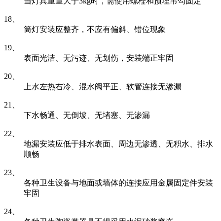
当灯具重量大于3kg时，需使用螺栓和预埋吊勾固定
18、
筒灯安装应整齐，不应有偏斜、错位现象
19、
表面光洁、无污迹、无划伤，安装端正牢固
20、
上水左热右冷、混水阀平正、软管连接无渗漏
21、
下水畅通、无倒坡、无堵塞、无渗漏
22、
地漏安装应低于排水表面、周边无渗透、无积水、排水
顺畅
23、
各种卫生设备与地面或墙体的连接应用金属固定件安装
牢固
24、