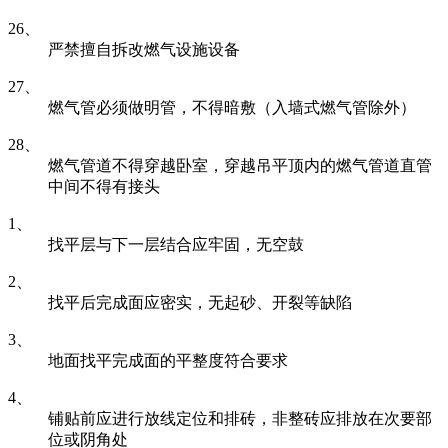
26、
严禁擅自拆改燃气设施设备
27、
燃气管必须做明管，不得暗敷（入墙式燃气管除外）
28、
燃气管道不得穿越卧室，穿越吊平顶内的燃气管道直管
中间不得有接头
1、
找平层与下一层结合应牢固，无空鼓
2、
找平后完成面应密实，无起砂、开裂等缺陷
3、
地面找平完成面的平整度符合要求
4、
铺贴前应进行放线定位和排砖，非整砖应排放在次要部
位或阴角处