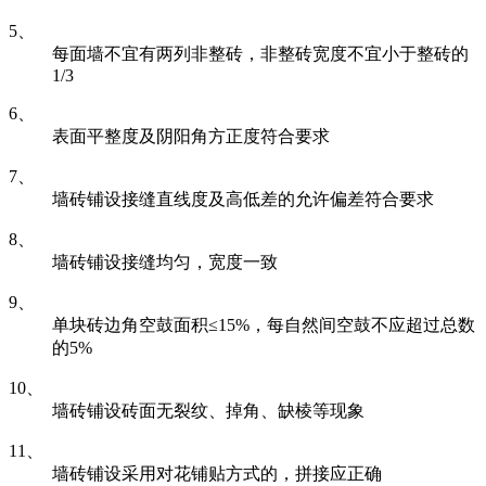
5、
每面墙不宜有两列非整砖，非整砖宽度不宜小于整砖的
1/3
6、
表面平整度及阴阳角方正度符合要求
7、
墙砖铺设接缝直线度及高低差的允许偏差符合要求
8、
墙砖铺设接缝均匀，宽度一致
9、
单块砖边角空鼓面积≤15%，每自然间空鼓不应超过总数
的5%
10、
墙砖铺设砖面无裂纹、掉角、缺棱等现象
11、
墙砖铺设采用对花铺贴方式的，拼接应正确