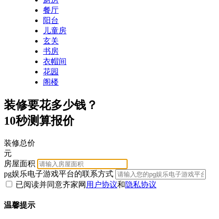
餐厅
阳台
儿童房
玄关
书房
衣帽间
花园
阁楼
装修要花多少钱？
10秒测算报价
装修总价
元
房屋面积
pg娱乐电子游戏平台的联系方式
已阅读并同意齐家网
用户协议
和
隐私协议
温馨提示