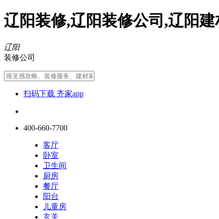
辽阳装修,辽阳装修公司,辽阳建
辽阳
装修公司
扫码下载 齐家app
400-660-7700
客厅
卧室
卫生间
厨房
餐厅
阳台
儿童房
玄关