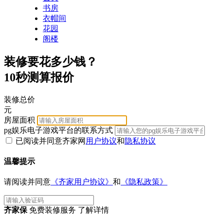
书房
衣帽间
花园
阁楼
装修要花多少钱？
10秒测算报价
装修总价
元
房屋面积
pg娱乐电子游戏平台的联系方式
已阅读并同意齐家网
用户协议
和
隐私协议
温馨提示
请阅读并同意
《齐家用户协议》
和
《隐私政策》
齐家保
免费装修服务 了解详情