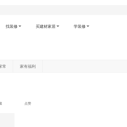
找装修
买建材家居
学装修
码下载app
扫码查看小程序
扫码关注公众号
家常
家有福利
藏
点赞