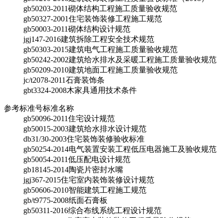
gb50203-2011
砌体结构工程施工质量验收规范
gb50327-2001
住宅装饰装修工程施工规范
gb50003-2011
砌体结构设计规范
jgj147-2016
建筑拆除工程安全技术规范
gb50303-2015
建筑电气工程施工质量验收规范
gb50242-2002
建筑给水排水及采暖工程施工质量验收规范
gb50209-2010
建筑地面工程施工质量验收规范
jc/t2078-2011
石膏装饰条
gbt3324-2008
木家具通用技术条件
参考标准号
标准名称
gb50096-2011
住宅设计规范
gb50015-2003
建筑给水排水设计规范
db31/30-2003
住宅装饰装修验收标准
gb50254-2014
电气装置安装工程低压电器施工及验收规范
gb50054-2011
低压配电设计规范
gb18145-2014
陶瓷片密封水嘴
jgj367-2015
住宅室内装饰装修设计规范
gb50606-2010
智能建筑工程施工规范
gb/t9775-2008
纸面石膏板
gb50311-2016
综合布线系统工程设计规范