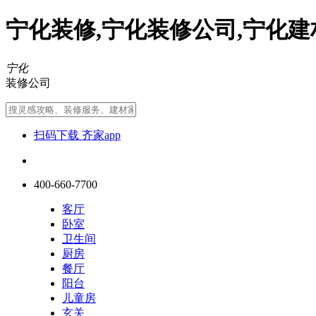
宁化装修,宁化装修公司,宁化建
宁化
装修公司
扫码下载 齐家app
400-660-7700
客厅
卧室
卫生间
厨房
餐厅
阳台
儿童房
玄关