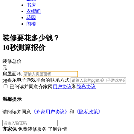
书房
衣帽间
花园
阁楼
装修要花多少钱？
10秒测算报价
装修总价
元
房屋面积
pg娱乐电子游戏平台的联系方式
已阅读并同意齐家网
用户协议
和
隐私协议
温馨提示
请阅读并同意
《齐家用户协议》
和
《隐私政策》
齐家保
免费装修服务 了解详情