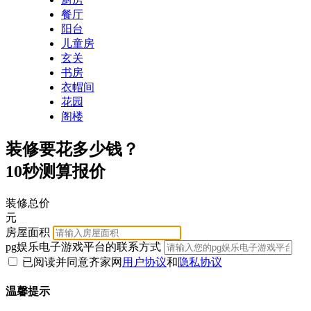
餐厅
阳台
儿童房
玄关
书房
衣帽间
花园
阁楼
装修要花多少钱？
10秒测算报价
装修总价
元
房屋面积
pg娱乐电子游戏平台的联系方式
已阅读并同意齐家网
用户协议
和
隐私协议
温馨提示