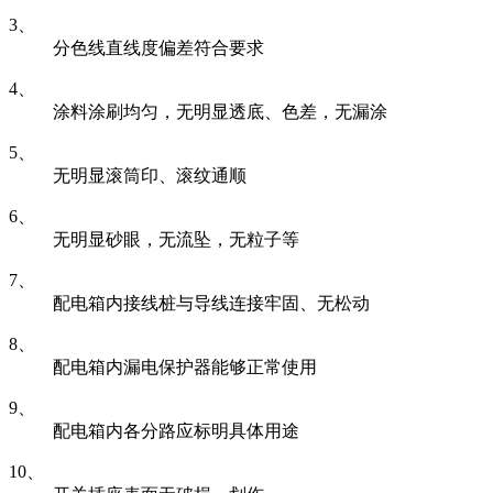
3、
分色线直线度偏差符合要求
4、
涂料涂刷均匀，无明显透底、色差，无漏涂
5、
无明显滚筒印、滚纹通顺
6、
无明显砂眼，无流坠，无粒子等
7、
配电箱内接线桩与导线连接牢固、无松动
8、
配电箱内漏电保护器能够正常使用
9、
配电箱内各分路应标明具体用途
10、