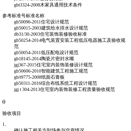
gbt3324-2008
木家具通用技术条件
参考标准号
标准名称
gb50096-2011
住宅设计规范
gb50015-2003
建筑给水排水设计规范
db31/30-2003
住宅装饰装修验收标准
gb50254-2014
电气装置安装工程低压电器施工及验收规
范
gb50054-2011
低压配电设计规范
gb18145-2014
陶瓷片密封水嘴
jgj367-2015
住宅室内装饰装修设计规范
gb50606-2010
智能建筑工程施工规范
gb/t9775-2008
纸面石膏板
gb50311-2016
综合布线系统工程设计规范
jgj t 304-2013
住宅室内装饰装修工程质量验收规范
(
)
验收项目
1、
确认施工相关方到场参与交底情况