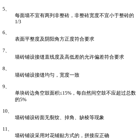
5、
每面墙不宜有两列非整砖，非整砖宽度不宜小于整砖的
1/3
6、
表面平整度及阴阳角方正度符合要求
7、
墙砖铺设接缝直线度及高低差的允许偏差符合要求
8、
墙砖铺设接缝均匀，宽度一致
9、
单块砖边角空鼓面积≤15%，每自然间空鼓不应超过总数
的5%
10、
墙砖铺设砖面无裂纹、掉角、缺棱等现象
11、
墙砖铺设采用对花铺贴方式的，拼接应正确