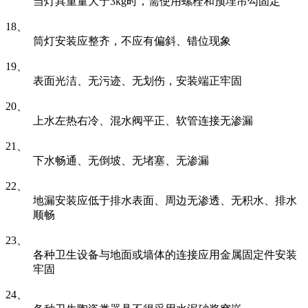
当灯具重量大于3kg时，需使用螺栓和预埋吊勾固定
18、
筒灯安装应整齐，不应有偏斜、错位现象
19、
表面光洁、无污迹、无划伤，安装端正牢固
20、
上水左热右冷、混水阀平正、软管连接无渗漏
21、
下水畅通、无倒坡、无堵塞、无渗漏
22、
地漏安装应低于排水表面、周边无渗透、无积水、排水
顺畅
23、
各种卫生设备与地面或墙体的连接应用金属固定件安装
牢固
24、