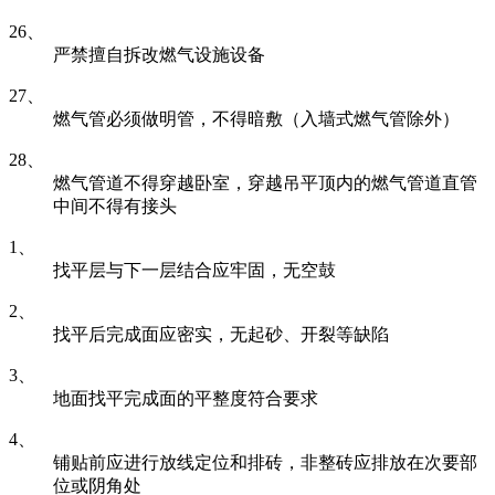
26、
严禁擅自拆改燃气设施设备
27、
燃气管必须做明管，不得暗敷（入墙式燃气管除外）
28、
燃气管道不得穿越卧室，穿越吊平顶内的燃气管道直管
中间不得有接头
1、
找平层与下一层结合应牢固，无空鼓
2、
找平后完成面应密实，无起砂、开裂等缺陷
3、
地面找平完成面的平整度符合要求
4、
铺贴前应进行放线定位和排砖，非整砖应排放在次要部
位或阴角处