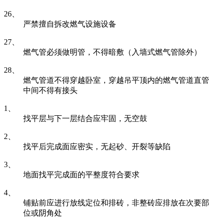
26、
严禁擅自拆改燃气设施设备
27、
燃气管必须做明管，不得暗敷（入墙式燃气管除外）
28、
燃气管道不得穿越卧室，穿越吊平顶内的燃气管道直管
中间不得有接头
1、
找平层与下一层结合应牢固，无空鼓
2、
找平后完成面应密实，无起砂、开裂等缺陷
3、
地面找平完成面的平整度符合要求
4、
铺贴前应进行放线定位和排砖，非整砖应排放在次要部
位或阴角处