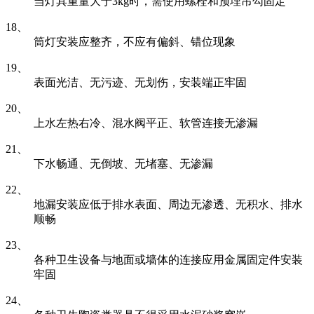
当灯具重量大于3kg时，需使用螺栓和预埋吊勾固定
18、
筒灯安装应整齐，不应有偏斜、错位现象
19、
表面光洁、无污迹、无划伤，安装端正牢固
20、
上水左热右冷、混水阀平正、软管连接无渗漏
21、
下水畅通、无倒坡、无堵塞、无渗漏
22、
地漏安装应低于排水表面、周边无渗透、无积水、排水
顺畅
23、
各种卫生设备与地面或墙体的连接应用金属固定件安装
牢固
24、