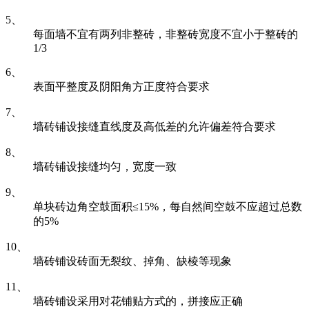
5、
每面墙不宜有两列非整砖，非整砖宽度不宜小于整砖的
1/3
6、
表面平整度及阴阳角方正度符合要求
7、
墙砖铺设接缝直线度及高低差的允许偏差符合要求
8、
墙砖铺设接缝均匀，宽度一致
9、
单块砖边角空鼓面积≤15%，每自然间空鼓不应超过总数
的5%
10、
墙砖铺设砖面无裂纹、掉角、缺棱等现象
11、
墙砖铺设采用对花铺贴方式的，拼接应正确