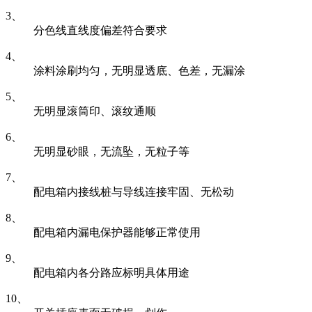
3、
分色线直线度偏差符合要求
4、
涂料涂刷均匀，无明显透底、色差，无漏涂
5、
无明显滚筒印、滚纹通顺
6、
无明显砂眼，无流坠，无粒子等
7、
配电箱内接线桩与导线连接牢固、无松动
8、
配电箱内漏电保护器能够正常使用
9、
配电箱内各分路应标明具体用途
10、