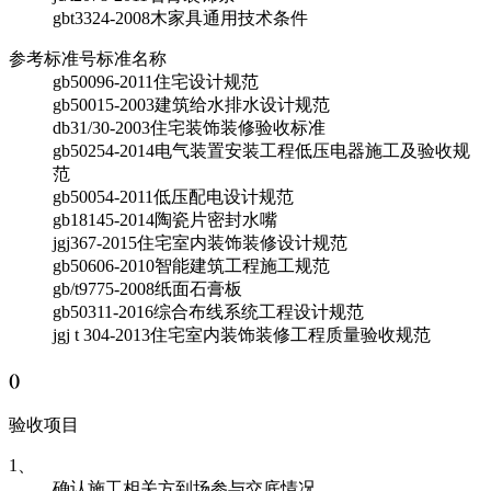
gbt3324-2008
木家具通用技术条件
参考标准号
标准名称
gb50096-2011
住宅设计规范
gb50015-2003
建筑给水排水设计规范
db31/30-2003
住宅装饰装修验收标准
gb50254-2014
电气装置安装工程低压电器施工及验收规
范
gb50054-2011
低压配电设计规范
gb18145-2014
陶瓷片密封水嘴
jgj367-2015
住宅室内装饰装修设计规范
gb50606-2010
智能建筑工程施工规范
gb/t9775-2008
纸面石膏板
gb50311-2016
综合布线系统工程设计规范
jgj t 304-2013
住宅室内装饰装修工程质量验收规范
(
)
验收项目
1、
确认施工相关方到场参与交底情况