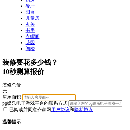
餐厅
阳台
儿童房
玄关
书房
衣帽间
花园
阁楼
装修要花多少钱？
10秒测算报价
装修总价
元
房屋面积
pg娱乐电子游戏平台的联系方式
已阅读并同意齐家网
用户协议
和
隐私协议
温馨提示