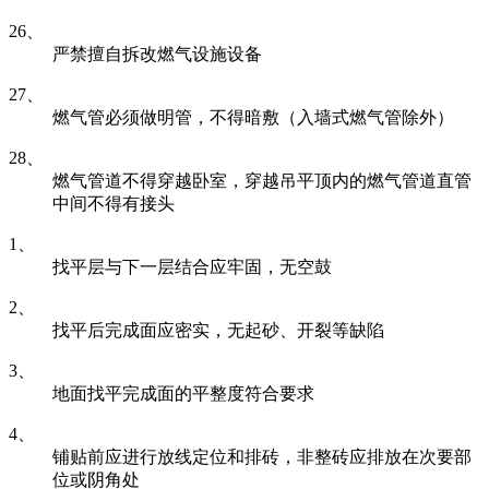
26、
严禁擅自拆改燃气设施设备
27、
燃气管必须做明管，不得暗敷（入墙式燃气管除外）
28、
燃气管道不得穿越卧室，穿越吊平顶内的燃气管道直管
中间不得有接头
1、
找平层与下一层结合应牢固，无空鼓
2、
找平后完成面应密实，无起砂、开裂等缺陷
3、
地面找平完成面的平整度符合要求
4、
铺贴前应进行放线定位和排砖，非整砖应排放在次要部
位或阴角处