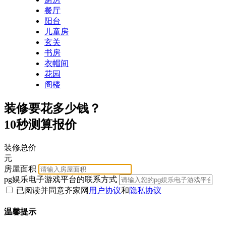
餐厅
阳台
儿童房
玄关
书房
衣帽间
花园
阁楼
装修要花多少钱？
10秒测算报价
装修总价
元
房屋面积
pg娱乐电子游戏平台的联系方式
已阅读并同意齐家网
用户协议
和
隐私协议
温馨提示