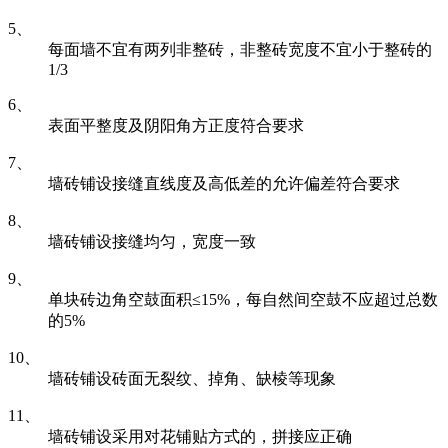
5、
每面墙不宜有两列非整砖，非整砖宽度不宜小于整砖的
1/3
6、
表面平整度及阴阳角方正度符合要求
7、
墙砖铺设接缝直线度及高低差的允许偏差符合要求
8、
墙砖铺设接缝均匀，宽度一致
9、
单块砖边角空鼓面积≤15%，每自然间空鼓不应超过总数
的5%
10、
墙砖铺设砖面无裂纹、掉角、缺棱等现象
11、
墙砖铺设采用对花铺贴方式的，拼接应正确