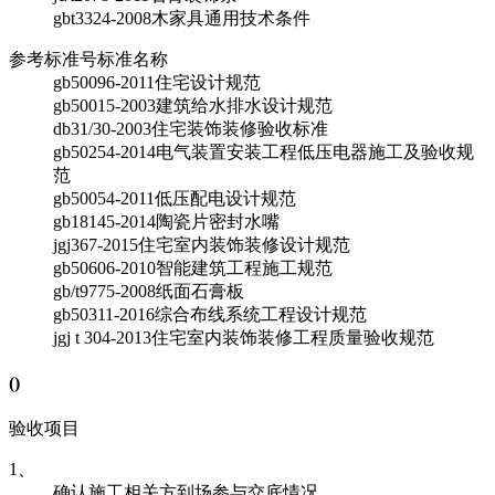
gbt3324-2008
木家具通用技术条件
参考标准号
标准名称
gb50096-2011
住宅设计规范
gb50015-2003
建筑给水排水设计规范
db31/30-2003
住宅装饰装修验收标准
gb50254-2014
电气装置安装工程低压电器施工及验收规
范
gb50054-2011
低压配电设计规范
gb18145-2014
陶瓷片密封水嘴
jgj367-2015
住宅室内装饰装修设计规范
gb50606-2010
智能建筑工程施工规范
gb/t9775-2008
纸面石膏板
gb50311-2016
综合布线系统工程设计规范
jgj t 304-2013
住宅室内装饰装修工程质量验收规范
(
)
验收项目
1、
确认施工相关方到场参与交底情况