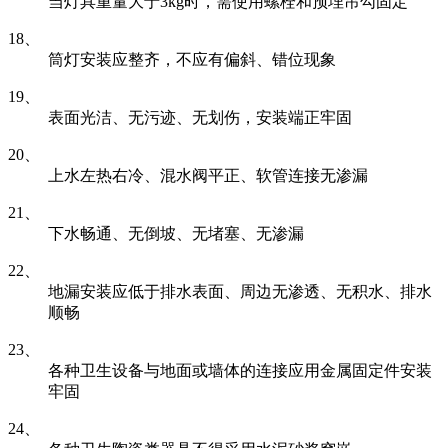
当灯具重量大于3kg时，需使用螺栓和预埋吊勾固定
18、
筒灯安装应整齐，不应有偏斜、错位现象
19、
表面光洁、无污迹、无划伤，安装端正牢固
20、
上水左热右冷、混水阀平正、软管连接无渗漏
21、
下水畅通、无倒坡、无堵塞、无渗漏
22、
地漏安装应低于排水表面、周边无渗透、无积水、排水
顺畅
23、
各种卫生设备与地面或墙体的连接应用金属固定件安装
牢固
24、