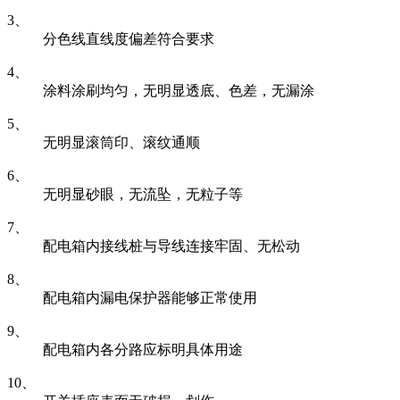
3、
分色线直线度偏差符合要求
4、
涂料涂刷均匀，无明显透底、色差，无漏涂
5、
无明显滚筒印、滚纹通顺
6、
无明显砂眼，无流坠，无粒子等
7、
配电箱内接线桩与导线连接牢固、无松动
8、
配电箱内漏电保护器能够正常使用
9、
配电箱内各分路应标明具体用途
10、