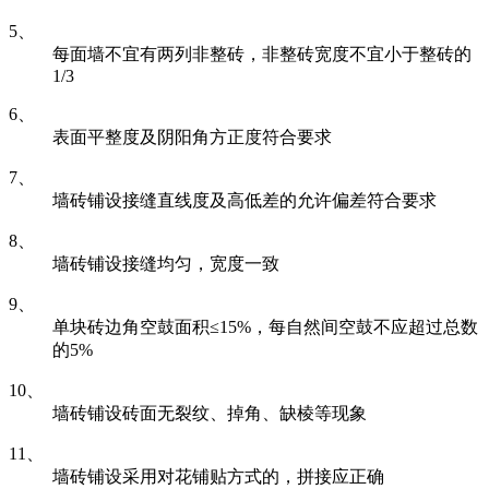
5、
每面墙不宜有两列非整砖，非整砖宽度不宜小于整砖的
1/3
6、
表面平整度及阴阳角方正度符合要求
7、
墙砖铺设接缝直线度及高低差的允许偏差符合要求
8、
墙砖铺设接缝均匀，宽度一致
9、
单块砖边角空鼓面积≤15%，每自然间空鼓不应超过总数
的5%
10、
墙砖铺设砖面无裂纹、掉角、缺棱等现象
11、
墙砖铺设采用对花铺贴方式的，拼接应正确