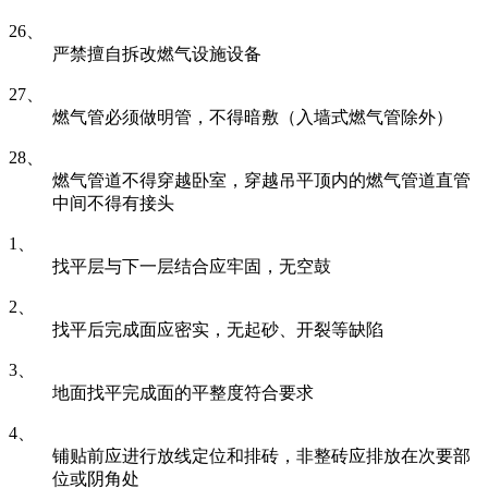
26、
严禁擅自拆改燃气设施设备
27、
燃气管必须做明管，不得暗敷（入墙式燃气管除外）
28、
燃气管道不得穿越卧室，穿越吊平顶内的燃气管道直管
中间不得有接头
1、
找平层与下一层结合应牢固，无空鼓
2、
找平后完成面应密实，无起砂、开裂等缺陷
3、
地面找平完成面的平整度符合要求
4、
铺贴前应进行放线定位和排砖，非整砖应排放在次要部
位或阴角处