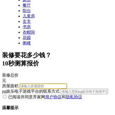
餐厅
阳台
儿童房
玄关
书房
衣帽间
花园
阁楼
装修要花多少钱？
10秒测算报价
装修总价
元
房屋面积
pg娱乐电子游戏平台的联系方式
已阅读并同意齐家网
用户协议
和
隐私协议
温馨提示