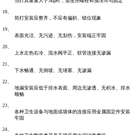
当灯具重量大于3kg时，需使用螺栓和预埋吊勾固定
18、
筒灯安装应整齐，不应有偏斜、错位现象
19、
表面光洁、无污迹、无划伤，安装端正牢固
20、
上水左热右冷、混水阀平正、软管连接无渗漏
21、
下水畅通、无倒坡、无堵塞、无渗漏
22、
地漏安装应低于排水表面、周边无渗透、无积水、排水
顺畅
23、
各种卫生设备与地面或墙体的连接应用金属固定件安装
牢固
24、