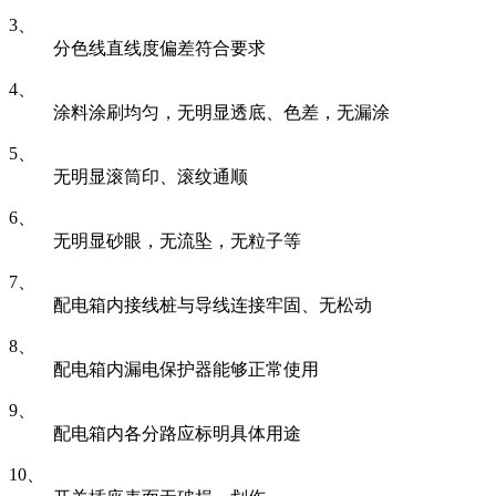
3、
分色线直线度偏差符合要求
4、
涂料涂刷均匀，无明显透底、色差，无漏涂
5、
无明显滚筒印、滚纹通顺
6、
无明显砂眼，无流坠，无粒子等
7、
配电箱内接线桩与导线连接牢固、无松动
8、
配电箱内漏电保护器能够正常使用
9、
配电箱内各分路应标明具体用途
10、