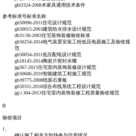
gbt3324-2008
木家具通用技术条件
参考标准号
标准名称
gb50096-2011
住宅设计规范
gb50015-2003
建筑给水排水设计规范
db31/30-2003
住宅装饰装修验收标准
gb50254-2014
电气装置安装工程低压电器施工及验收规
范
gb50054-2011
低压配电设计规范
gb18145-2014
陶瓷片密封水嘴
jgj367-2015
住宅室内装饰装修设计规范
gb50606-2010
智能建筑工程施工规范
gb/t9775-2008
纸面石膏板
gb50311-2016
综合布线系统工程设计规范
jgj t 304-2013
住宅室内装饰装修工程质量验收规范
(
)
验收项目
1、
确认施工相关方到场参与交底情况