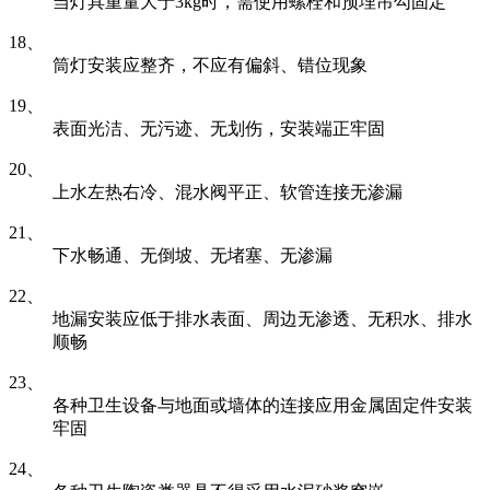
当灯具重量大于3kg时，需使用螺栓和预埋吊勾固定
18、
筒灯安装应整齐，不应有偏斜、错位现象
19、
表面光洁、无污迹、无划伤，安装端正牢固
20、
上水左热右冷、混水阀平正、软管连接无渗漏
21、
下水畅通、无倒坡、无堵塞、无渗漏
22、
地漏安装应低于排水表面、周边无渗透、无积水、排水
顺畅
23、
各种卫生设备与地面或墙体的连接应用金属固定件安装
牢固
24、