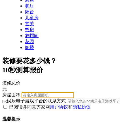
餐厅
阳台
儿童房
玄关
书房
衣帽间
花园
阁楼
装修要花多少钱？
10秒测算报价
装修总价
元
房屋面积
pg娱乐电子游戏平台的联系方式
已阅读并同意齐家网
用户协议
和
隐私协议
温馨提示