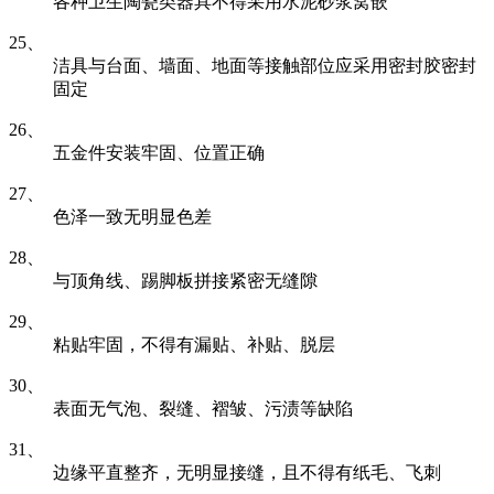
各种卫生陶瓷类器具不得采用水泥砂浆窝嵌
25、
洁具与台面、墙面、地面等接触部位应采用密封胶密封
固定
26、
五金件安装牢固、位置正确
27、
色泽一致无明显色差
28、
与顶角线、踢脚板拼接紧密无缝隙
29、
粘贴牢固，不得有漏贴、补贴、脱层
30、
表面无气泡、裂缝、褶皱、污渍等缺陷
31、
边缘平直整齐，无明显接缝，且不得有纸毛、飞刺