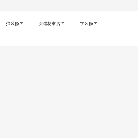
找装修
买建材家居
学装修
码下载app
扫码查看小程序
扫码关注公众号