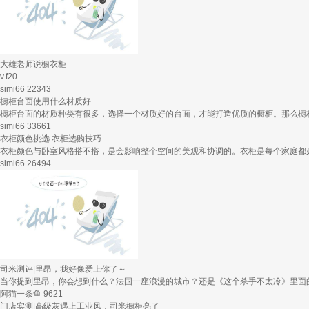
大雄老师说橱衣柜
v.f20
simi66
22343
橱柜台面使用什么材质好
橱柜台面的材质种类有很多，选择一个材质好的台面，才能打造优质的橱柜。那么橱
simi66
33661
衣柜颜色挑选 衣柜选购技巧
衣柜颜色与卧室风格搭不搭，是会影响整个空间的美观和协调的。衣柜是每个家庭都
simi66
26494
司米测评|里昂，我好像爱上你了～
当你提到里昂，你会想到什么？法国一座浪漫的城市？还是《这个杀手不太冷》里面的
阿猫一条鱼
9621
门店实测|高级灰遇上工业风，司米橱柜亮了