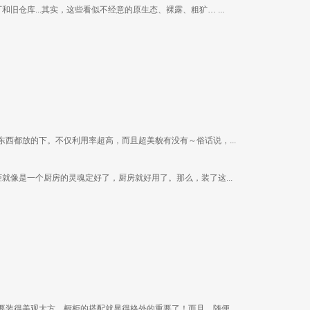
仓库...其实，这些看似不经意的原生态、裸露、粗犷… ...
西都放的下。不仅利用率超高，而且超美貌有没有～俗话说，...
就像是一个厨房的灵魂定好了，厨房就好用了。那么，装了这...
装得美观大方，橱柜的搭配就显得格外的重要了！而且，随便...