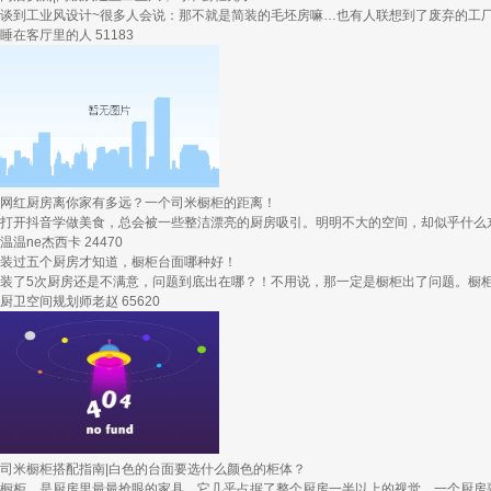
谈到工业风设计~很多人会说：那不就是简装的毛坯房嘛…也有人联想到了废弃的工厂和旧
睡在客厅里的人
51183
网红厨房离你家有多远？一个司米橱柜的距离！
打开抖音学做美食，总会被一些整洁漂亮的厨房吸引。明明不大的空间，却似乎什么东
温温ne杰西卡
24470
装过五个厨房才知道，橱柜台面哪种好！
装了5次厨房还是不满意，问题到底出在哪？！不用说，那一定是橱柜出了问题。橱柜
厨卫空间规划师老赵
65620
司米橱柜搭配指南|白色的台面要选什么颜色的柜体？
橱柜，是厨房里最最抢眼的家具，它几乎占据了整个厨房一半以上的视觉，一个厨房要