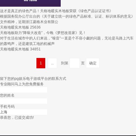
这才是真正的绿色产品！天格地暖实木地板荣获《绿色产品认证证书》
根据国务院办公厅出台的《关于建立统一的绿色产品标准、认证、标识体系的意见》
文件精神，近期浙江菱格木业有限公
天格地暖实木地板
25636
天格地板助力“降噪大改造”，今晚《梦想改造家》见！
对于生活在城市中的人们来说，“噪音”一直是个不容小觑的问题，无论是马路上汽车
的轰鸣声，还是建筑工地的机械声
天格地暖实木地板
34851
1
...
到第
页
留下您的pg娱乐电子游戏平台的联系方式
专业顾问马上为您免费服务
您的姓名
手机号码
恭喜您，已提交成功!