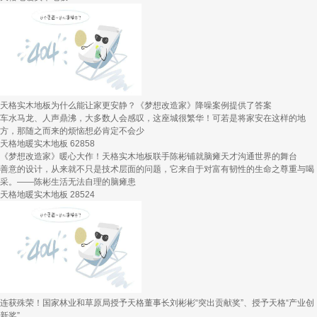
天格实木地板为什么能让家更安静？《梦想改造家》降噪案例提供了答案
车水马龙、人声鼎沸，大多数人会感叹，这座城很繁华！可若是将家安在这样的地
方，那随之而来的烦恼想必肯定不会少
天格地暖实木地板
62858
《梦想改造家》暖心大作！天格实木地板联手陈彬铺就脑瘫天才沟通世界的舞台
善意的设计，从来就不只是技术层面的问题，它来自于对富有韧性的生命之尊重与喝
采。——陈彬生活无法自理的脑瘫患
天格地暖实木地板
28524
连获殊荣！国家林业和草原局授予天格董事长刘彬彬“突出贡献奖”、授予天格“产业创
新奖”