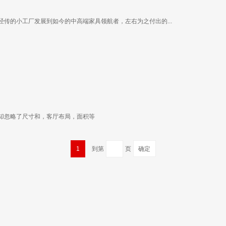
传的小工厂发展到如今的中高端家具领航者，左右为之付出的...
却忽略了尺寸和，客厅布局，面积等
1
到第
页