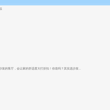
拟
沙发的客厅，会让家的舒适度大打折扣！你造吗？其实选沙发...