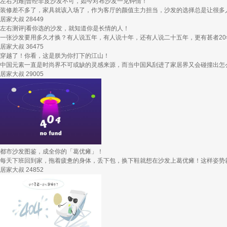
左右为难|曾经非皮沙发不可，如今对布沙发一见钟情！
装修差不多了，家具就该入场了，作为客厅的颜值主力担当，沙发的选择总是让很多人
居家大叔
28449
左右测评|看你选的沙发，就知道你是长情的人！
一张沙发要用多久才换？有人说五年，有人说十年，还有人说二十五年，更有甚者20年
居家大叔
36475
穿越了！你看，这是朕为你打下的江山！
中国元素一直是时尚界不可或缺的灵感来源，而当中国风刮进了家居界又会碰撞出怎么
居家大叔
29005
都市沙发图鉴，成全你的「葛优瘫」！
每天下班回到家，拖着疲惫的身体，丢下包，换下鞋就想在沙发上葛优瘫！这样姿势就
居家大叔
24852