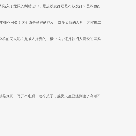
陷入了无限的纠结之中，是皮沙发好还是布沙发好？是深色好...
都不用换！这个该是多好的沙发，或多长情的人呀，才能能二...
样的花火呢？是被人嫌弃的古板中式，还是被招人喜爱的国风...
是爽死！再开个电视，嗑个瓜子，感觉人生已经到达了高潮不...