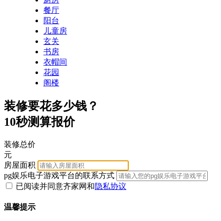
餐厅
阳台
儿童房
玄关
书房
衣帽间
花园
阁楼
装修要花多少钱？
10秒测算报价
装修总价
元
房屋面积
pg娱乐电子游戏平台的联系方式
已阅读并同意齐家网
和
隐私协议
温馨提示