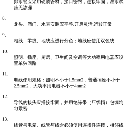
排水管应采用硬质管材，接口密封，连接牢固，灌水试
验无渗漏
8、
龙头、阀门、水表安装应平整,开启灵活,运转正常
9、
相线、零线、地线应进行分色；地线应使用双色线
10、
照明、插座、厨房、卫生间及空调等大功率用电器应设
置单独回路
11、
电线使用规格：照明不小于1.5mm2，普通插座不小于
2.5mm2，大功率用电器不小于4mm2
12、
导线的接头应搭接牢固，并用绝缘带（压线帽）包缠均
匀紧密
13、
线管与电箱、线管与线盒必须使用连接件连接，相邻线