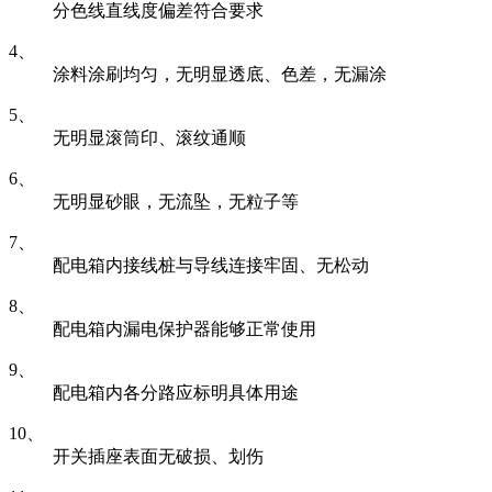
分色线直线度偏差符合要求
4、
涂料涂刷均匀，无明显透底、色差，无漏涂
5、
无明显滚筒印、滚纹通顺
6、
无明显砂眼，无流坠，无粒子等
7、
配电箱内接线桩与导线连接牢固、无松动
8、
配电箱内漏电保护器能够正常使用
9、
配电箱内各分路应标明具体用途
10、
开关插座表面无破损、划伤