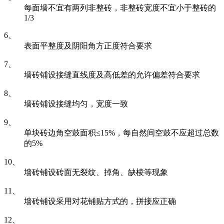
每面墙不宜有两列非整砖，非整砖宽度不宜小于整砖的
1/3
6、
表面平整度及阴阳角方正度符合要求
7、
墙砖铺设接缝直线度及高低差的允许偏差符合要求
8、
墙砖铺设接缝均匀，宽度一致
9、
单块砖边角空鼓面积≤15%，每自然间空鼓不应超过总数
的5%
10、
墙砖铺设砖面无裂纹、掉角、缺棱等现象
11、
墙砖铺设采用对花铺贴方式的，拼接应正确
12、