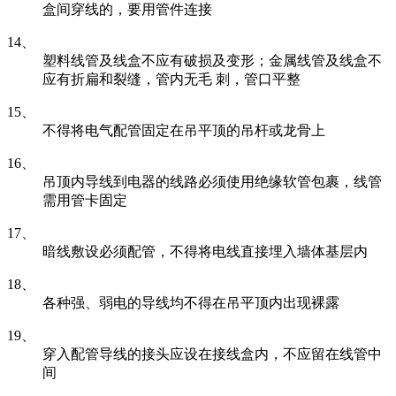
盒间穿线的，要用管件连接
14、
塑料线管及线盒不应有破损及变形；金属线管及线盒不
应有折扁和裂缝，管内无毛 刺，管口平整
15、
不得将电气配管固定在吊平顶的吊杆或龙骨上
16、
吊顶内导线到电器的线路必须使用绝缘软管包裹，线管
需用管卡固定
17、
暗线敷设必须配管，不得将电线直接埋入墙体基层内
18、
各种强、弱电的导线均不得在吊平顶内出现裸露
19、
穿入配管导线的接头应设在接线盒内，不应留在线管中
间