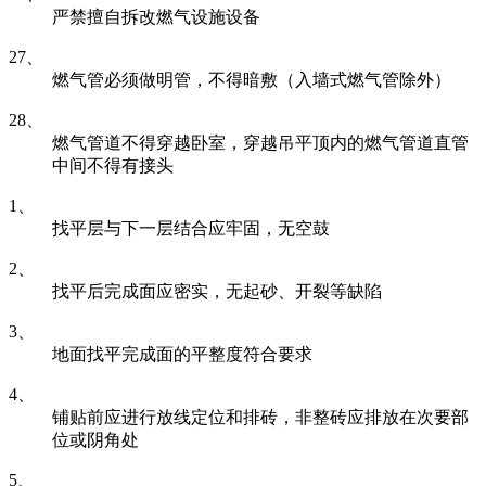
严禁擅自拆改燃气设施设备
27、
燃气管必须做明管，不得暗敷（入墙式燃气管除外）
28、
燃气管道不得穿越卧室，穿越吊平顶内的燃气管道直管
中间不得有接头
1、
找平层与下一层结合应牢固，无空鼓
2、
找平后完成面应密实，无起砂、开裂等缺陷
3、
地面找平完成面的平整度符合要求
4、
铺贴前应进行放线定位和排砖，非整砖应排放在次要部
位或阴角处
5、