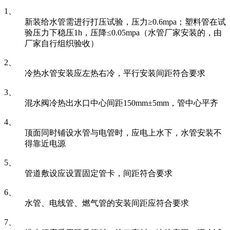
1、
新装给水管需进行打压试验，压力≥0.6mpa；塑料管在试
验压力下稳压1h，压降≤0.05mpa（水管厂家安装的，由
厂家自行组织验收）
2、
冷热水管安装应左热右冷，平行安装间距符合要求
3、
混水阀冷热出水口中心间距150mm±5mm，管中心平齐
4、
顶面同时铺设水管与电管时，应电上水下，水管安装不
得靠近电源
5、
管道敷设应设置固定管卡，间距符合要求
6、
水管、电线管、燃气管的安装间距应符合要求
7、