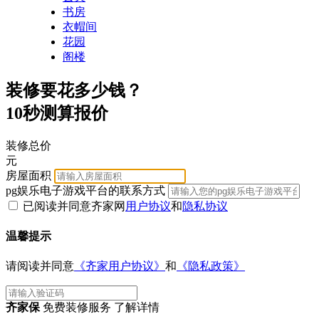
书房
衣帽间
花园
阁楼
装修要花多少钱？
10秒测算报价
装修总价
元
房屋面积
pg娱乐电子游戏平台的联系方式
已阅读并同意齐家网
用户协议
和
隐私协议
温馨提示
请阅读并同意
《齐家用户协议》
和
《隐私政策》
齐家保
免费装修服务 了解详情