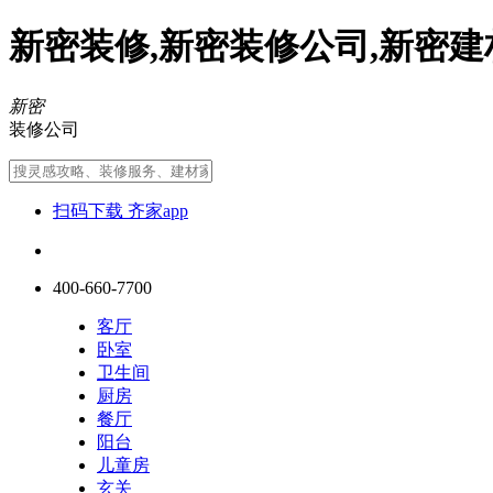
新密装修,新密装修公司,新密建
新密
装修公司
扫码下载 齐家app
400-660-7700
客厅
卧室
卫生间
厨房
餐厅
阳台
儿童房
玄关