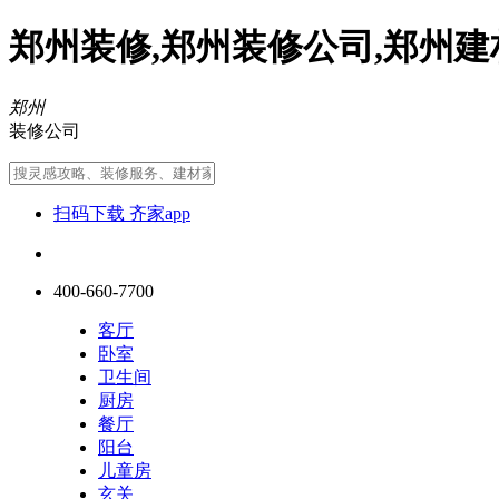
郑州装修,郑州装修公司,郑州建
郑州
装修公司
扫码下载 齐家app
400-660-7700
客厅
卧室
卫生间
厨房
餐厅
阳台
儿童房
玄关