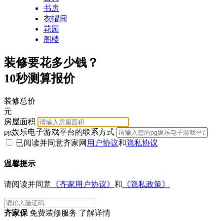
书房
衣帽间
花园
阁楼
装修要花多少钱？
10秒测算报价
装修总价
元
房屋面积
pg娱乐电子游戏平台的联系方式
已阅读并同意齐家网
用户协议
和
隐私协议
温馨提示
请阅读并同意
《齐家用户协议》
和
《隐私政策》
齐家保
免费装修服务 了解详情