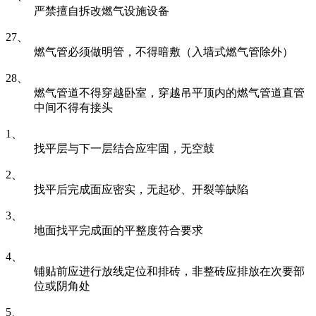
严禁擅自拆改燃气设施设备
27、
燃气管必须做明管，不得暗敷（入墙式燃气管除外）
28、
燃气管道不得穿越卧室，穿越吊平顶内的燃气管道直管
中间不得有接头
1、
找平层与下一层结合应牢固，无空鼓
2、
找平后完成面应密实，无起砂、开裂等缺陷
3、
地面找平完成面的平整度符合要求
4、
铺贴前应进行放线定位和排砖，非整砖应排放在次要部
位或阴角处
5、