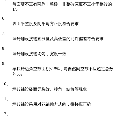
每面墙不宜有两列非整砖，非整砖宽度不宜小于整砖的
1/3
6、
表面平整度及阴阳角方正度符合要求
7、
墙砖铺设接缝直线度及高低差的允许偏差符合要求
8、
墙砖铺设接缝均匀，宽度一致
9、
单块砖边角空鼓面积≤15%，每自然间空鼓不应超过总数
的5%
10、
墙砖铺设砖面无裂纹、掉角、缺棱等现象
11、
墙砖铺设采用对花铺贴方式的，拼接应正确
12、