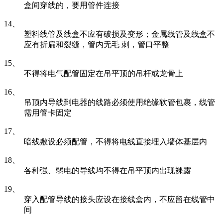
盒间穿线的，要用管件连接
14、
塑料线管及线盒不应有破损及变形；金属线管及线盒不
应有折扁和裂缝，管内无毛 刺，管口平整
15、
不得将电气配管固定在吊平顶的吊杆或龙骨上
16、
吊顶内导线到电器的线路必须使用绝缘软管包裹，线管
需用管卡固定
17、
暗线敷设必须配管，不得将电线直接埋入墙体基层内
18、
各种强、弱电的导线均不得在吊平顶内出现裸露
19、
穿入配管导线的接头应设在接线盒内，不应留在线管中
间