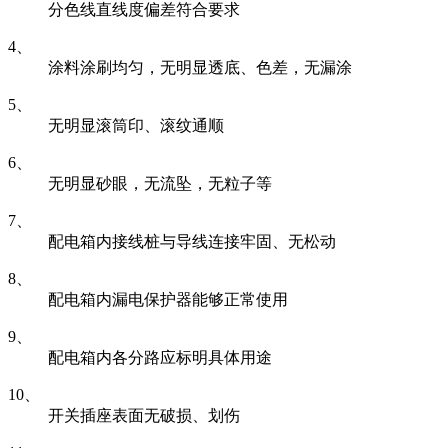
分色线直线度偏差符合要求
4、
涂料涂刷均匀，无明显透底、色差，无漏涂
5、
无明显滚筒印、滚纹通顺
6、
无明显砂眼，无流坠，无粒子等
7、
配电箱内接线桩与导线连接牢固、无松动
8、
配电箱内漏电保护器能够正常使用
9、
配电箱内各分路应标明具体用途
10、
开关插座表面无破损、划伤