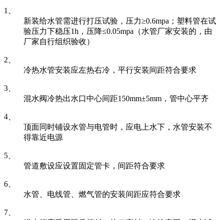
1、
新装给水管需进行打压试验，压力≥0.6mpa；塑料管在试
验压力下稳压1h，压降≤0.05mpa（水管厂家安装的，由
厂家自行组织验收）
2、
冷热水管安装应左热右冷，平行安装间距符合要求
3、
混水阀冷热出水口中心间距150mm±5mm，管中心平齐
4、
顶面同时铺设水管与电管时，应电上水下，水管安装不
得靠近电源
5、
管道敷设应设置固定管卡，间距符合要求
6、
水管、电线管、燃气管的安装间距应符合要求
7、