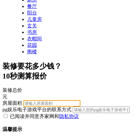
餐厅
阳台
儿童房
玄关
书房
衣帽间
花园
阁楼
装修要花多少钱？
10秒测算报价
装修总价
元
房屋面积
pg娱乐电子游戏平台的联系方式
已阅读并同意齐家网
和
隐私协议
温馨提示