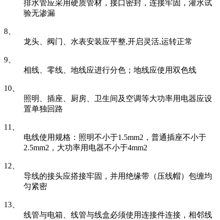
排水管应采用硬质管材，接口密封，连接牢固，灌水试
验无渗漏
8、
龙头、阀门、水表安装应平整,开启灵活,运转正常
9、
相线、零线、地线应进行分色；地线应使用双色线
10、
照明、插座、厨房、卫生间及空调等大功率用电器应设
置单独回路
11、
电线使用规格：照明不小于1.5mm2，普通插座不小于
2.5mm2，大功率用电器不小于4mm2
12、
导线的接头应搭接牢固，并用绝缘带（压线帽）包缠均
匀紧密
13、
线管与电箱、线管与线盒必须使用连接件连接，相邻线