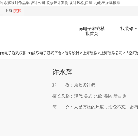
许永辉设计作品集,设计公司,装修设计案例,设计风格,口碑-pg电子游戏模拟
上海
[
更换
]
pg电子游戏模
找装修
拟首页
pg电子游戏模拟-pg娱乐电子游戏平台
>
装修设计
>
上海装修
>
上海装修公司
>
t6空间
扫码下载app
许永辉
职 位：
总监设计师
擅长风格：
现代 美式 北欧 混搭 新古典
简 介：
人是万物的尺度，念念不忘，必