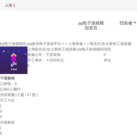
上海
[]
pg电子游戏模
找装修
拟首页
pg电子游戏模拟-pg娱乐电子游戏平台
> >
上海装修
> >
陈先生/女士家的工地直播
上海陈先生/女士家的工地直播-pg电子游戏模拟
浏览
装修公司：
千湛装饰
0
扫码下载app
开工单价：
￥
35000
元
评论
0
千湛装饰
口碑值：
0
已有
0
人预约
全部直播
[ 3 篇 / 27 图 ]
开工大吉
|
0
0
水电验收
|
0