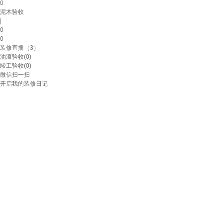
0
泥木验收
|
0
0
装修直播（3）
油漆验收
(0)
竣工验收
(0)
微信扫一扫
开启我的装修日记