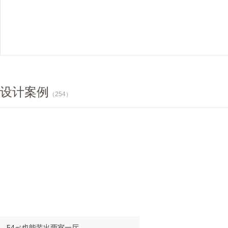
设计案例
（254）
54㎡也能装出两室一厅