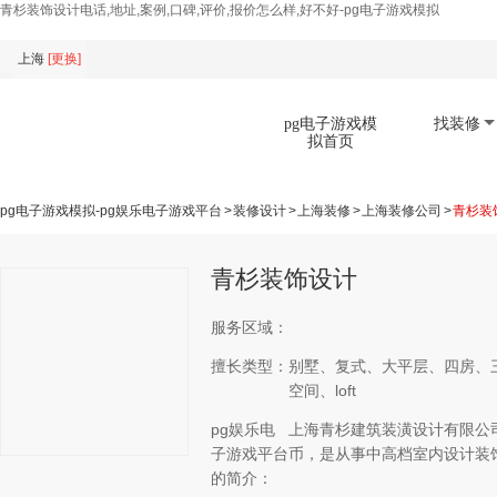
青杉装饰设计电话,地址,案例,口碑,评价,报价怎么样,好不好-pg电子游戏模拟
上海
[
更换
]
pg电子游戏模
找装修
拟首页
pg电子游戏模拟-pg娱乐电子游戏平台
>
装修设计
>
上海装修
>
上海装修公司
>
青杉装
扫码下载app
青杉装饰设计
服务区域：
擅长类型：
别墅、复式、大平层、四房、
空间、loft
pg娱乐电
上海青杉建筑装潢设计有限公司
子游戏平台
币，是从事中高档室内设计装
的简介：