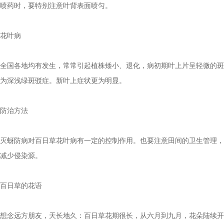
喷药时，要特别注意叶背表面喷匀。
花叶病
全国各地均有发生，常常引起植株矮小、退化，病初期叶上片呈轻微的斑
为深浅绿斑驳症。新叶上症状更为明显。
防治方法
灭蚜防病对百日草花叶病有一定的控制作用。也要注意田间的卫生管理，
减少侵染源。
百日草的花语
想念远方朋友，天长地久：百日草花期很长，从六月到九月，花朵陆续开