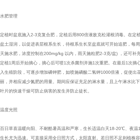
水肥管理
定植时盆底施入2-3克复合肥，定植后用800倍液敌克松灌根消毒。在定
盆土湿润，以促进表层根系生长，待根系生长至盆底就可开始追肥，每周施
天施水肥，浓度控制在200mg/kg 以内，雨天施粒肥2-3克/盆) ，还可
定植1周后开始摘心，摘心后可喷1次杀菌剂并施1次重肥。在最后1次摘
入生殖阶段，可逐步增加磷钾肥，如喷施磷酸二氢钾1000倍液，促使出
丽，并相应减少氮肥的用量。期间应保证充足的淋水量，且上午淋水比下
叶片的快速干燥可防止病害的发生并防止徒长。
温度光照
百日草喜温暖向阳、不耐酷暑高温和严寒，生长适温白天18-20℃、夜温15
生长尤为迅速。可直接采用全日照方式，太阳直射。若日照不足则植株容