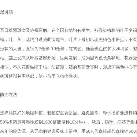
黑斑病
百日草黑斑病又称褐斑病。在全国各地均有发生。被侵染植株的叶子变褐
缩，叶、茎、花均可遭受此病危害。叶片上最初出现黑褐色小斑点，不久
形状的大斑，直径为2毫米-10毫米，红褐色。随着斑点的扩大和增多，
枯。茎上发病从叶柄基部开始，纵向发展，成为黑褐色长条状斑。花器受
相似，不久花瓣皱缩干枯。幼苗期，茎的基部受害时，形成深褐色中心下
病斑逐渐包围茎部，使小苗呈立枯病症状。
防治方法
选择排良好的地段种植。栽植密度要适当。避免连作。种子播前要进行消
50%多菌灵可湿性粉剂1000倍液侵种10分钟）。秋后，病叶、病茎等集
来年的侵染源。从无病的健康母株上留种。用50%代森锌或代森锰锌500