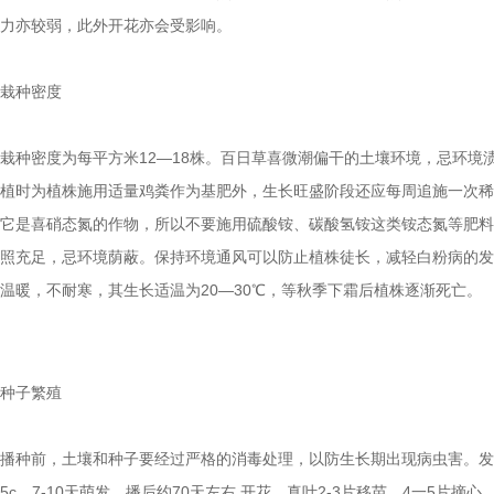
力亦较弱，此外开花亦会受影响。
栽种密度
栽种密度为每平方米12—18株。百日草喜微潮偏干的土壤环境，忌环境
植时为植株施用适量鸡粪作为基肥外，生长旺盛阶段还应每周追施一次稀
它是喜硝态氮的作物，所以不要施用硫酸铵、碳酸氢铵这类铵态氮等肥料
照充足，忌环境荫蔽。保持环境通风可以防止植株徒长，减轻白粉病的发
温暖，不耐寒，其生长适温为20—30℃，等秋季下霜后植株逐渐死亡。
种子繁殖
播种前，土壤和种子要经过严格的消毒处理，以防生长期出现病虫害。发芽
5c，7-10天萌发，播后约70天左右 开花。真叶2-3片移苗，4一5片摘心