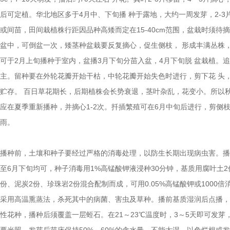
后可定植。华北地区多于4月中、下旬播 种于露地，大约一周发芽，2-3
或间苗，田间栽植株行距因品种高矮而定在15-40cm范围，盆栽时须待
盆中，可倒盆一次，矮茎种盆栽要反复摘心，促生侧枝， 形成丰满丛株，
可于2月上旬播种于室内，盆播3月下旬分苗入盆，4月下旬脱 盆栽植。
主。留种要在外轮花瓣开始干枯，中轮花瓣开始失色时进行，剪下花 头
贮存。 百日草花期长，后期植株会长势衰退，茎叶杂乱，花变小。所以
应在夏季重新播种，并摘心1-2次。扦插繁殖可在6月中旬后进行，剪侧
雨。
播种前，土壤和种子要经过严格的消毒处理，以防生长期出现病虫害。播
至6月下旬均可，种子消毒用1%高锰酸钾液浸种30分钟，基质用腐叶土2
份、泥炭2份、珍珠岩2份混合配制而成，可用0.05%高锰酸钾或1000倍
采用高温熏蒸法，杀死其中的病菌、害虫及草种。播前基质湿润后点播，
性花种，播种后须覆盖一层蛭石。在21～23℃温度时，3～5天即可发芽