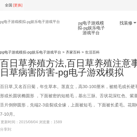
全国
[
更换
]
pg电子游戏模拟-pg娱乐电子游戏平台
pg电子游戏模
找装修
拟-pg娱乐电子
游戏平台
pg电子游戏模拟-pg娱乐电子游戏平台
>
齐家百科
>
生活百科
扫码下载app
百日草养殖方法,百日草养殖注意事
日草病害防害-pg电子游戏模拟
百日草,又名百日菊，年生草本。茎直立，高30-100厘米，被糙毛或长
形或长圆状椭圆形 ，下面被密的短糙毛，基出三脉。舌状花深红色、紫
舌片倒卵圆形，先端2-3齿裂或全缘，上面被短毛， 下面被长柔毛。花期6
7-10月。
更新时间：2015/08/04 浏览量：1589
分享到: