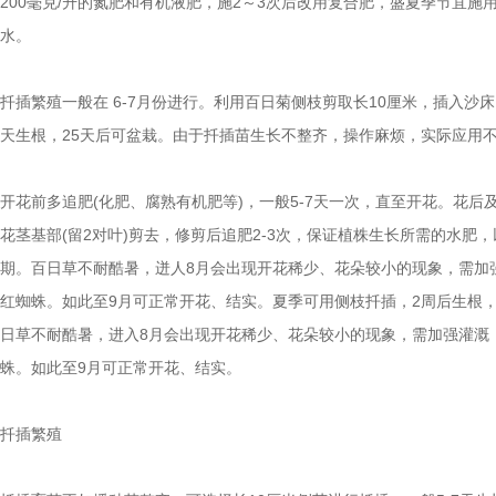
200毫克/升的氮肥和有机液肥，施2～3次后改用复合肥，盛夏季节宜施
水。
扦插繁殖一般在 6-7月份进行。利用百日菊侧枝剪取长10厘米，插入沙床，
天生根，25天后可盆栽。由于扦插苗生长不整齐，操作麻烦，实际应用
开花前多追肥(化肥、腐熟有机肥等)，一般5-7天一次，直至开花。花后
花茎基部(留2对叶)剪去，修剪后追肥2-3次，保证植株生长所需的水肥
期。百日草不耐酷暑，迸人8月会出现开花稀少、花朵较小的现象，需加
红蜘蛛。如此至9月可正常开花、结实。夏季可用侧枝扦插，2周后生根
日草不耐酷暑，进入8月会出现开花稀少、花朵较小的现象，需加强灌溉
蛛。如此至9月可正常开花、结实。
扦插繁殖