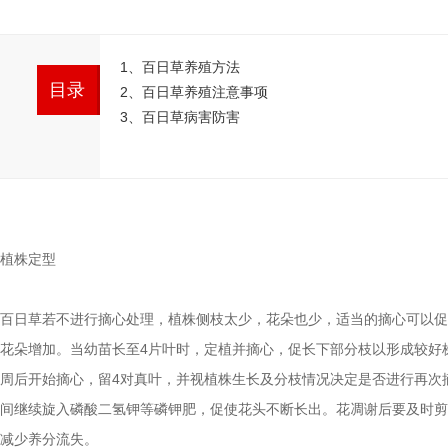
1、百日草养殖方法
目录
2、百日草养殖注意事项
3、百日草病害防害
植株定型
百日草若不进行摘心处理，植株侧枝太少，花朵也少，适当的摘心可以促
花朵增加。当幼苗长至4片叶时，定植并摘心，促长下部分枝以形成较好
周后开始摘心，留4对真叶，并视植株生长及分枝情况决定是否进行再次
间继续旋入磷酸二氢钾等磷钾肥，促使花头不断长出。花凋谢后要及时剪
减少养分流失。