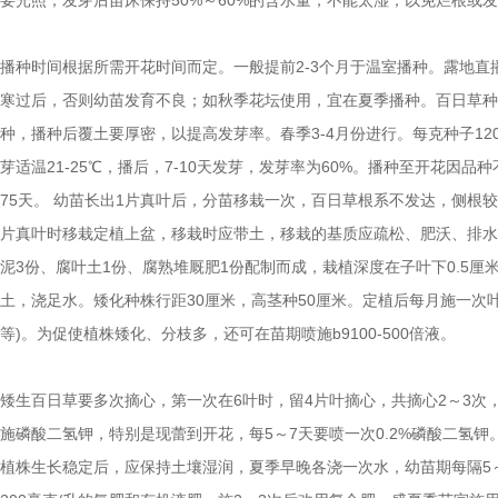
要光照，发芽后苗床保持50%～60%的含水量，不能太湿，以免烂根或
播种时间根据所需开花时间而定。一般提前2-3个月于温室播种。露地直
寒过后，否则幼苗发育不良；如秋季花坛使用，宜在夏季播种。百日草种
种，播种后覆土要厚密，以提高发芽率。春季3-4月份进行。每克种子120-
芽适温21-25℃，播后，7-10天发芽，发芽率为60%。播种至开花因品种
75天。 幼苗长出1片真叶后，分苗移栽一次，百日草根系不发达，侧根较
片真叶时移栽定植上盆，移栽时应带土，移栽的基质应疏松、肥沃、排水
泥3份、腐叶土1份、腐熟堆厩肥1份配制而成，栽植深度在子叶下0.5厘
土，浇足水。矮化种株行距30厘米，高茎种50厘米。定植后每月施一次叶
等)。为促使植株矮化、分枝多，还可在苗期喷施b9100-500倍液。
矮生百日草要多次摘心，第一次在6叶时，留4片叶摘心，共摘心2～3次
施磷酸二氢钾，特别是现蕾到开花，每5～7天要喷一次0.2%磷酸二氢钾
植株生长稳定后，应保持土壤湿润，夏季早晚各浇一次水，幼苗期每隔5