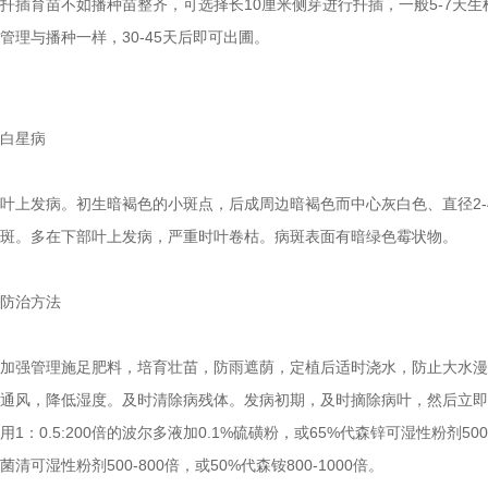
扦插育苗不如播种苗整齐，可选择长10厘米侧芽进行扦插，一般5-7天生
管理与播种一样，30-45天后即可出圃。
白星病
叶上发病。初生暗褐色的小斑点，后成周边暗褐色而中心灰白色、直径2-
斑。多在下部叶上发病，严重时叶卷枯。病斑表面有暗绿色霉状物。
防治方法
加强管理施足肥料，培育壮苗，防雨遮荫，定植后适时浇水，防止大水漫
通风，降低湿度。及时清除病残体。发病初期，及时摘除病叶，然后立即
用1：0.5:200倍的波尔多液加0.1%硫磺粉，或65%代森锌可湿性粉剂50
菌清可湿性粉剂500-800倍，或50%代森铵800-1000倍。