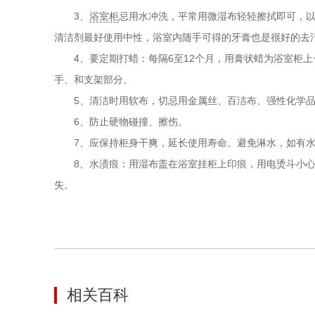
3、
浴室柜
忌用水冲洗，平常用微湿布轻轻擦拭即可，
清洁剂最好使用中性，浴室内随手可得的牙膏也是很好的去
4、要定期打蜡：每隔6至12个月，用膏状蜡为浴室柜上
手、和支架部分。
5、清洁时用软布，切忌用金属丝、百洁布、强性化学品
6、防止硬物碰撞、擦伤。
7、应保持柜身干爽，延长使用寿命。避免淋水，如有水
8、水渍痕：用湿布盖在浴室挂柜上印痕，用电烫斗小心
失。
相关百科