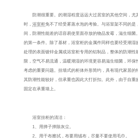
防潮很重要。的潮湿程度远远大过居室的其他空间，尤其
时，
浴室柜
免不了经受雾蒸水泡的考验。与浴室架不同的是
间，防潮性能差的话容易使里面存放的物品发霉，滋生细菌
的第一条件。除了基材，浴室柜的金属件同样也要经受潮湿
处理的表面镀锌金属或浴室柜专用的铝制品，整体的防潮性
限，空气不易流通，温暖潮湿的环境更容易滋生细菌，环保
考虑的重要问题。挂墙式的柜体外形简约，具有现代家居的
其防潮性能较好，但承重也因此大打折扣。此外，由于自重
固定在承重墙上。
浴室挂柜的清洁：
1、用掸子掸除灰尘。
2、用干布擦拭，布要用绒布，尽量不要使用毛巾。