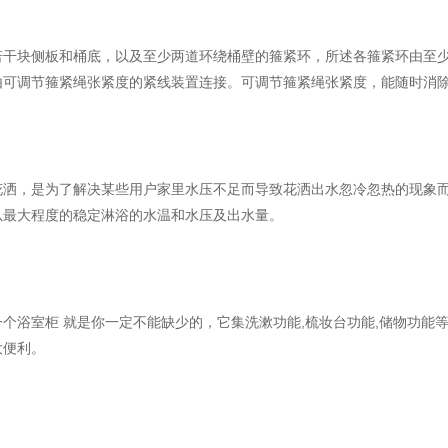
若干块侧板和桶底，以及至少两道环绕桶壁的箍紧环，所述各箍紧环由至
由可调节箍紧绳张紧度的紧线装置连接。可调节箍紧绳张紧度，能随时消
，桶壁可以拆散成数块或折叠，便于搬运和运输。
花洒，是为了解决某些用户家里水压不足而导致花洒出水忽冷忽热的现象
以最大程度的稳定淋浴的水温和水压及出水量。
个浴室柜 就是你一定不能缺少的，它集洗漱功能,梳妆台功能,储物功能
大便利。