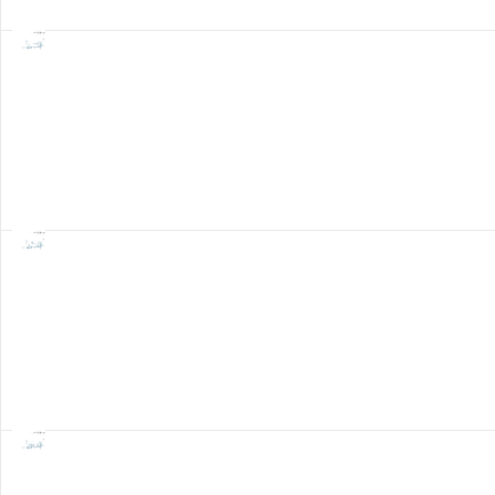
12
13
14