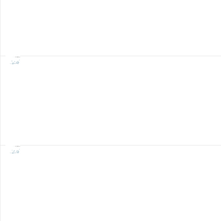
10
11