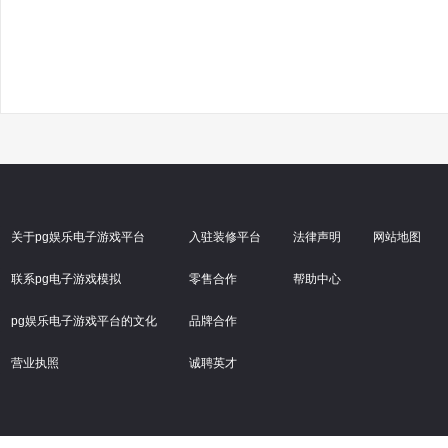
关于pg娱乐电子游戏平台
入驻装修平台
法律声明
网站地图
联系pg电子游戏模拟
零售合作
帮助中心
pg娱乐电子游戏平台的文化
品牌合作
营业执照
诚聘英才