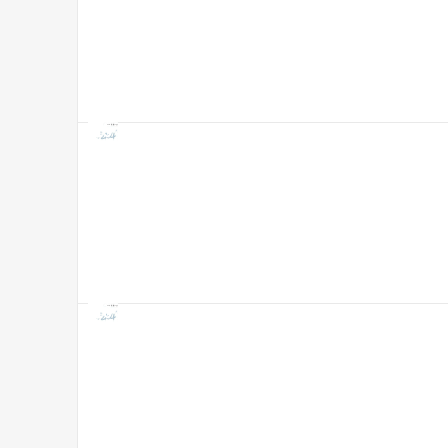
15
16