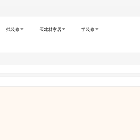
找装修
买建材家居
学装修
码下载app
扫码查看小程序
扫码关注公众号