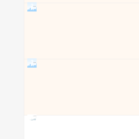
2
3
4