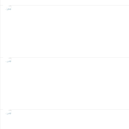
7
8
9