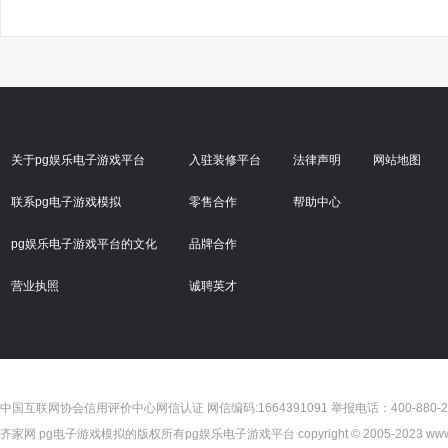
关于pg娱乐电子游戏平台
入驻装修平台
法律声明
网站地图
联系pg电子游戏模拟
零售合作
帮助中心
pg娱乐电子游戏平台的文化
品牌合作
营业执照
诚聘英才
中国互联网协会信用评价中心网信认证 网信编码:1664391091 举报电话：400-880-2
齐家网 pg电子游戏模拟的版权所有pg娱乐电子游戏平台 copyright © 2005-
2023
www.