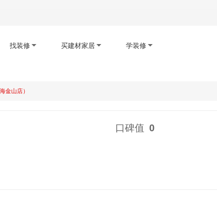
找装修
买建材家居
学装修
海金山店）
码下载app
扫码查看小程序
扫码关注公众号
口碑值
0