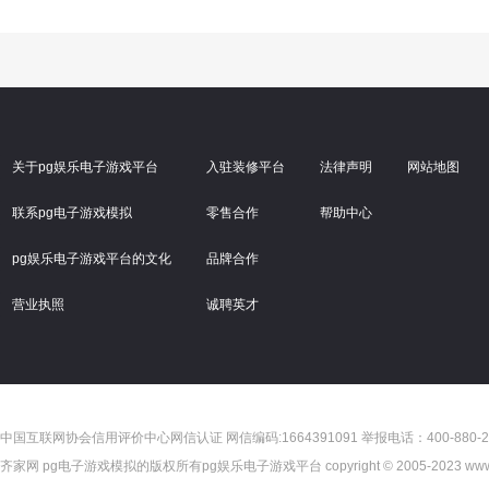
关于pg娱乐电子游戏平台
入驻装修平台
法律声明
网站地图
联系pg电子游戏模拟
零售合作
帮助中心
pg娱乐电子游戏平台的文化
品牌合作
营业执照
诚聘英才
中国互联网协会信用评价中心网信认证 网信编码:1664391091 举报电话：400-880-2
齐家网 pg电子游戏模拟的版权所有pg娱乐电子游戏平台 copyright © 2005-2023 www.jia.com