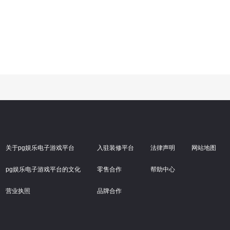
关于pg娱乐电子游戏平台
入驻装修平台
法律声明
网站地图
pg娱乐电子游戏平台的文化
零售合作
帮助中心
营业执照
品牌合作