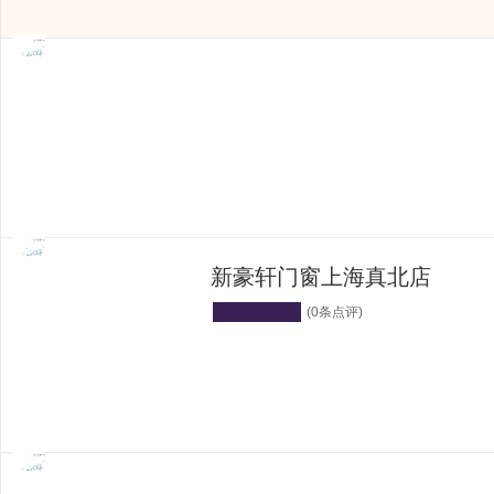
4
5
新豪轩门窗上海真北店
(0条点评)
6