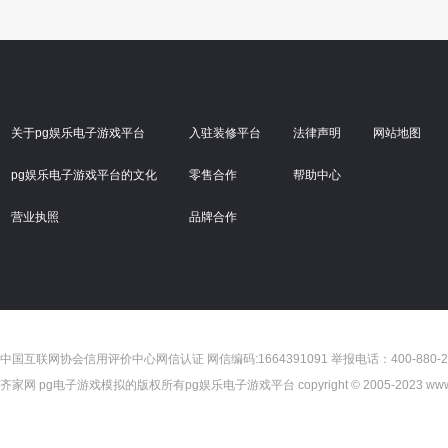
关于pg娱乐电子游戏平台
入驻装修平台
法律声明
网站地图
pg娱乐电子游戏平台的文化
零售合作
帮助中心
营业执照
品牌合作
中国互联网协会信用评价中心网信认证 网信编码:1664391091 举报电话：400-880-2
齐家网 pg电子游戏模拟的版权所有pg娱乐电子游戏平台 copyright © 2005-
2023
www.