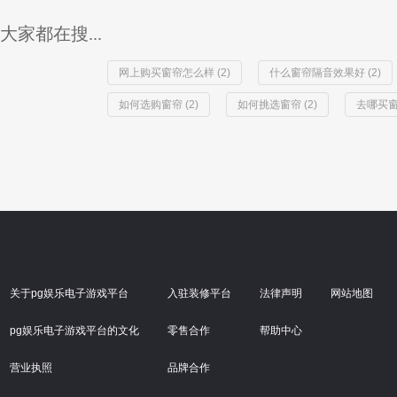
大家都在搜...
网上购买窗帘怎么样 (2)
什么窗帘隔音效果好 (2)
如何选购窗帘 (2)
如何挑选窗帘 (2)
去哪买窗帘
关于pg娱乐电子游戏平台
入驻装修平台
法律声明
网站地图
pg娱乐电子游戏平台的文化
零售合作
帮助中心
营业执照
品牌合作