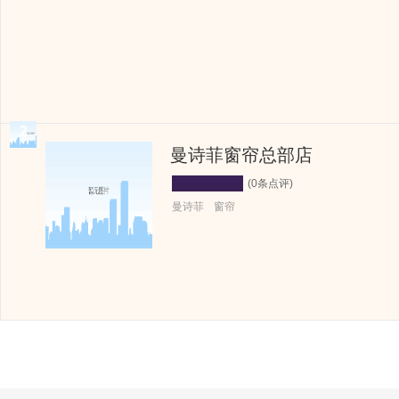
2
曼诗菲窗帘总部店
(0条点评)
曼诗菲
窗帘