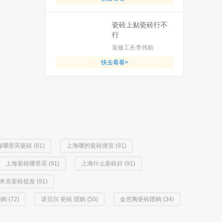
瓷砖上贴瓷砖行不
行
装修工长李伟舫
快去看看>
哪里买瓷砖 (91)
上海哪的瓷砖便宜 (91)
上海瓷砖哪里买 (91)
上海什么瓷砖好 (91)
米克瓷砖批发 (91)
 (72)
诺贝尔 瓷砖 团购 (50)
金意陶瓷砖团购 (34)