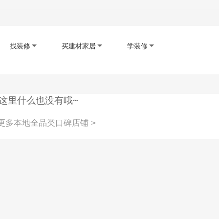
找装修
买建材家居
学装修
码下载app
扫码查看小程序
扫码关注公众号
这里什么也没有哦~
更多本地全品类口碑店铺 >