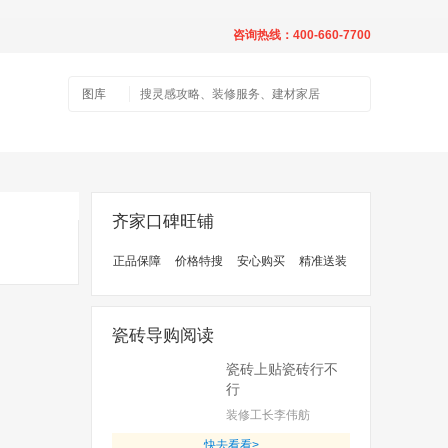
咨询热线：400-660-7700
图库
齐家口碑旺铺
正品保障
价格特搜
安心购买
精准送装
瓷砖导购阅读
瓷砖上贴瓷砖行不
行
装修工长李伟舫
快去看看>