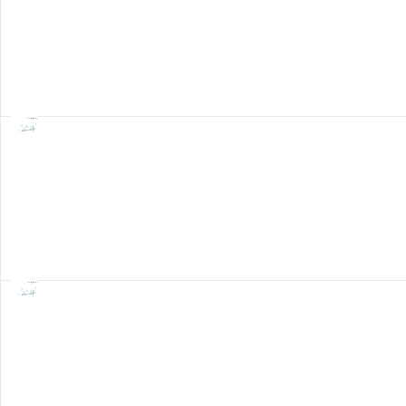
15
16