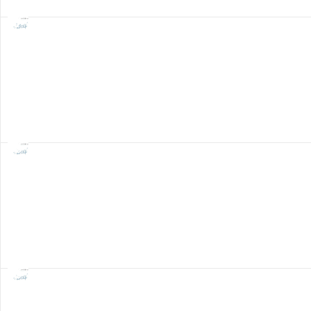
7
8
9