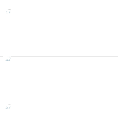
12
13
14