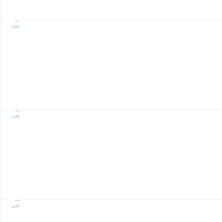
7
8
9