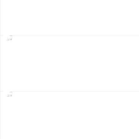
10
11