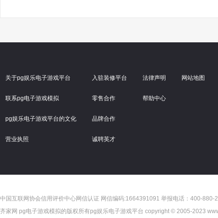
关于pg娱乐电子游戏平台
入驻装修平台
法律声明
网站地图
联系pg电子游戏模拟
零售合作
帮助中心
pg娱乐电子游戏平台的文化
品牌合作
营业执照
诚聘英才
中国互联网协会信用评价中心网信认证 网信编码:1664391091 举报电话：400-880-2
齐家网 pg电子游戏模拟的版权所有pg娱乐电子游戏平台 copyright © 2005-
2023
www.