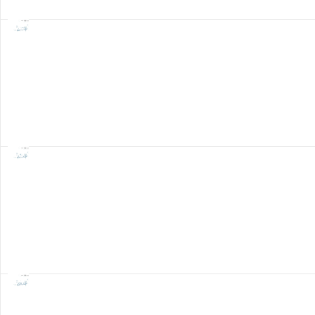
12
13
14