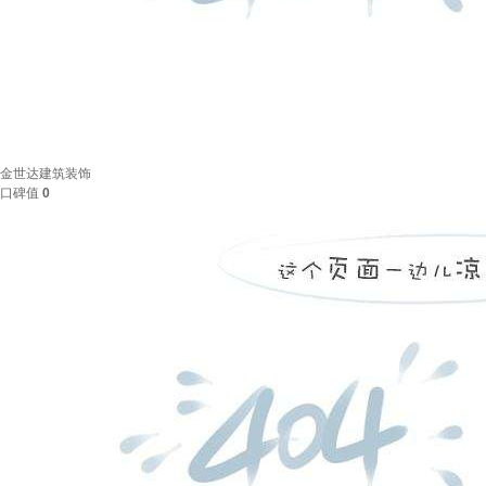
金世达建筑装饰
口碑值
0