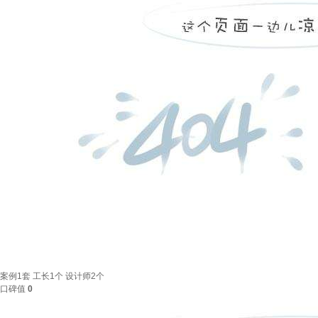
案例
1套
工长
1个
设计师
2个
口碑值
0