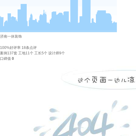
济南一休装饰
100%好评率
18
条点评
案例
137套
工地
11个
工长
5个
设计师
9个
口碑值
0