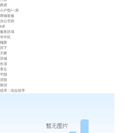
两房
小户型/一房
商铺装修
办公空间
loft
服务区域
市中区
槐荫
历下
天桥
历城
长清
章丘
平阴
济阳
商河
排序：综合排序