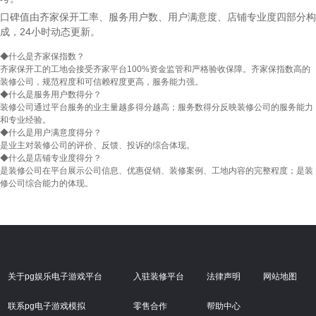
口碑值由齐家保开工率、服务用户数、用户满意度、店铺专业度四部分构
成，24小时动态更新。
◆
什么是齐家保指数？
齐家保开工的工地会接受齐家平台100%资金监管和严格验收保障。齐家保指数高的
装修公司，规范程度和可信赖程度更高，服务能力强。
◆
什么是服务用户数得分？
装修公司通过平台服务的业主量越多得分越高；服务数得分反映装修公司的服务能力
和专业经验。
◆
什么是用户满意度得分？
是业主对装修公司的评价、反馈、投诉的综合体现。
◆
什么是店铺专业度得分？
是装修公司在平台展示公司信息、优惠促销、装修案例、工地内容的完整程度；是装
修公司综合能力的体现。
关于pg娱乐电子游戏平台
入驻装修平台
法律声明
网站地图
联系pg电子游戏模拟
零售合作
帮助中心