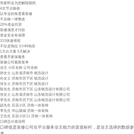
管家即会为您解除困扰
4次节点验收
以专业的角度看装修
不合格一律整改
20%资金托管
装修满意才付款
资金安全有保障
315快速维权
不扯皮拖拉 3小时响应
1天出方案 5天解决
查看齐家保服务
装修公司最新签单
业主
小区名称
公司名称
孙女士
山东省济南市
铭浩设计
向女士
济南市历下区
铭浩设计
张女士
济南市历下区
铭浩设计
陈先生
济南市历下区
山东铭浩设计有限公司
张女士
山东省济南市
山东铭浩设计有限公司
李先生
济南市历下区
山东铭浩设计有限公司
赵先生
百花小区
济南一休装饰
李先生
华山珑城
济南一休装饰
王先生
百花小区11
济南一休装饰
口碑总分值说明
口碑值是装修公司在平台服务业主能力的直接标杆，是业主选择的数据参
考。