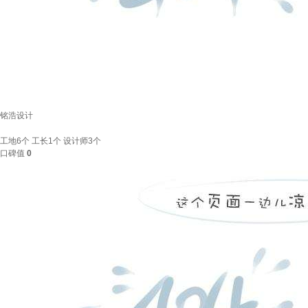
铭浩设计
工地
6个
工长
1个
设计师
3个
口碑值
0