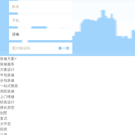
姓名
手机
图片验证码
换一张
装修方案
>
已阅读并且同意
《齐家用户协议》
装修服务
和
《隐私政策》
方案设计
半包装修
我们承诺：齐家网提供该项免费服务，不产
全包装修
生任何费用，您的隐私将被严格保密。
一站式整装
局部装修
上门维修
软装设计
擅长房型
别墅
复式
大平层
四房
三房