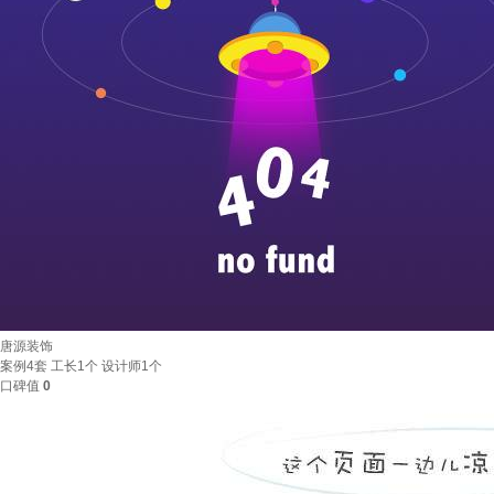
唐源装饰
案例
4套
工长
1个
设计师
1个
口碑值
0