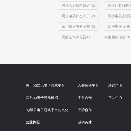
买什么厨房电器好 (2)
能率灶具好吗 (
厨房电器什么牌子 (2)
厨房电器去哪买 
家用厨房电器团购 (3)
厨房电器 团购 (
团购空气净化器 (1)
家电团购活动 (1)
关于pg娱乐电子游戏平台
入驻装修平台
法律声明
联系pg电子游戏模拟
零售合作
帮助中心
pg娱乐电子游戏平台的文化
品牌合作
营业执照
诚聘英才