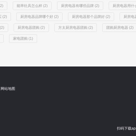
2)
能率灶具怎么样 (2)
厨房电器有哪些品牌 (2)
厨房电器用什么
(2)
厨房电器品牌哪个好 (2)
厨房电器那个品牌好 (2)
厨房电器
2)
厨房电器团购 (2)
方太厨房电器团购 (2)
团购厨房电器 (2)
家电团购 (1)
网站地图
扫码下载ap