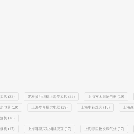
店 (22)
老板抽油烟机上海专卖店 (22)
上海方太厨房电器 (19)
电器 (19)
上海华帝厨房电器 (19)
上海申花灶具 (18)
上海森歌
机 (18)
机 (17)
上海哪里买油烟机便宜 (17)
上海哪里批发煤气灶 (17)