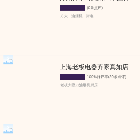
(0条点评)
方太
油烟机
厨电
2
上海老板电器齐家真如店
100%好评率(30条点评)
老板大吸力油烟机厨房
3