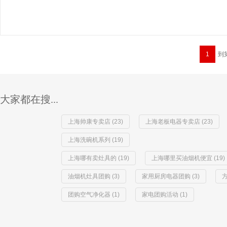
1
到
大家都在搜...
上海帅康专卖店 (23)
上海老板电器专卖店 (23)
上海洗碗机系列 (19)
上海哪有卖灶具的 (19)
上海哪里买油烟机便宜 (19)
油烟机灶具团购 (3)
家用厨房电器团购 (3)
方
团购空气净化器 (1)
家电团购活动 (1)