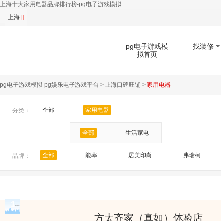
上海十大家用电器品牌排行榜-pg电子游戏模拟
上海
[]
pg电子游戏模
找装修
拟首页
pg电子游戏模拟-pg娱乐电子游戏平台
>
上海口碑旺铺
>
家用电器
扫码下载app
全部
家用电器
分类：
全部
生活家电
全部
能率
居美印尚
弗瑞柯
品牌：
1
方太齐家（真如）体验店