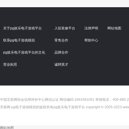
关于pg娱乐电子游戏平台
入驻装修平台
法律声明
网站地图
联系pg电子游戏模拟
零售合作
帮助中心
pg娱乐电子游戏平台的文化
品牌合作
营业执照
诚聘英才
中国互联网协会信用评价中心网信认证 网信编码:1664391091 举报电话：400-880-2
齐家网 pg电子游戏模拟的版权所有pg娱乐电子游戏平台 copyright © 2005-2023 www.jia.com
"));
网站地图