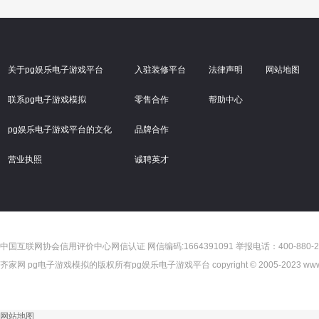
关于pg娱乐电子游戏平台
入驻装修平台
法律声明
网站地图
联系pg电子游戏模拟
零售合作
帮助中心
pg娱乐电子游戏平台的文化
品牌合作
营业执照
诚聘英才
中国互联网协会信用评价中心网信认证 网信编码:1664391091 举报电话：400-880-2
齐家网 pg电子游戏模拟的版权所有pg娱乐电子游戏平台 copyright © 2005-2023 www.jia.com
"));
网站地图