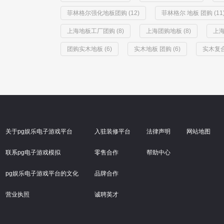
菲林格尔强化地板团购 (12)
菲林格尔 地板 团购 (11
上海地板工厂团购 (8)
上海团购地板 (8)
上海
团购实木地板 (6)
实木地板 团购 (6)
实木复合
关于pg娱乐电子游戏平台
入驻装修平台
法律声明
网站地图
联系pg电子游戏模拟
零售合作
帮助中心
pg娱乐电子游戏平台的文化
品牌合作
营业执照
诚聘英才